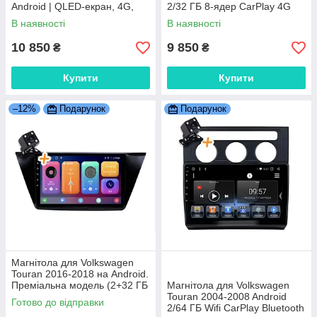
Android | QLED-екран, 4G,
2/32 ГБ 8-ядер CarPlay 4G
Bluetooth
QLED
В наявності
В наявності
10 850
9 850
₴
₴
Купити
Купити
–12%
Подарунок
Подарунок
Магнітола для Volkswagen
Touran 2016-2018 на Android.
Преміальна модель (2+32 ГБ
Магнітола для Volkswagen
4G QLED CarPlay 8 ядер)
Touran 2004-2008 Android
Готово до відправки
2/64 ГБ Wifi CarPlay Bluetooth