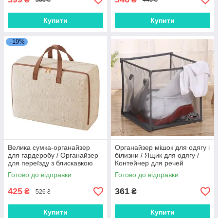
Купити
Купити
–19%
Велика сумка-органайзер
Органайзер мішок для одягу і
для гардеробу / Органайзер
білизни / Ящик для одягу /
для переїзду з блискавкою
Контейнер для речей
50л
Готово до відправки
Готово до відправки
425
361
₴
₴
526 ₴
Купити
Купити