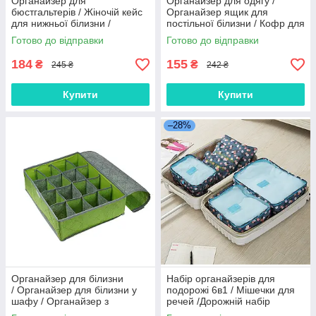
Органайзер для
Органайзер для одягу /
бюстгальтерів / Жіночій кейс
Органайзер ящик для
для нижньої білизни /
постільної білизни / Кофр для
Органайзер для зберігання
зберігання речей
Готово до відправки
Готово до відправки
білизни
184
155
₴
₴
245 ₴
242 ₴
Купити
Купити
–28%
Органайзер для білизни
Набір органайзерів для
/ Органайзер для білизни у
подорожі 6в1 / Мішечки для
шафу / Органайзер з
речей /Дорожній набір
комірками для нижньої
органайзерів