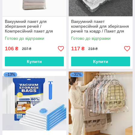
Вакуумний пакет для
Вакуумний пакет
зберігання речей /
компресійний для зберігання
Компресійний пакет для
речей та ковдр / Пакет для
одягу та ковдр 40*60*32
зберігання речей економія
Готово до відправки
Готово до відправки
місця 50*70 см
106
117
₴
₴
207 ₴
218 ₴
Купити
Купити
–13%
–31%