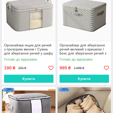
Органайзер-ящик для речей
Органайзер для зберігання
з прозорим вікном / Сумка
речей великий з кришкою /
для зберігання речей у шафу
Бокс для зберігання речей з
Сіра 55*35*25
кришкою на блискавці 52л
Готово до відправки
Готово до відправки
190
995
₴
₴
291 ₴
1 096 ₴
Купити
Купити
–28%
–25%