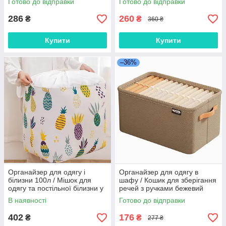
Готово до відправки
Готово до відправки
білизни та шкарпеток
286
260
₴
₴
360 ₴
Купити
Купити
–36%
Органайзер для одягу і
Органайзер для одягу в
білизни 100л / Мішок для
шафу / Кошик для зберігання
одягу та постільної білизни у
речей з ручками бежевий
шафу / Великий органайзер
35*25*22 см
В наявності
Готово до відправки
для речей
402
176
₴
₴
277 ₴