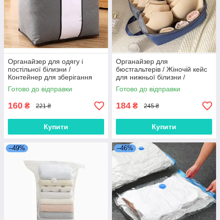
Органайзер для одягу і
Органайзер для
постільної білизни /
бюстгальтерів / Жіночій кейс
Контейнер для зберігання
для нижньої білизни /
речей / Коробка для
Органайзер для зберігання
Готово до відправки
Готово до відправки
гардеробу
білизни
160
184
₴
₴
221 ₴
245 ₴
Купити
Купити
–49%
–46%