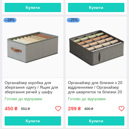
Купити
Купити
–18%
–25%
Органайзер коробка для
Органайзер для білизни з 20
зберігання одягу / Ящик для
відділеннями / Органайзер
зберігання речей у шафу
для шкарпеток та білизни 20
36*20*17 см
комірок Сірий
Готово до відправки
Готово до відправки
450
299
₴
₴
551 ₴
400 ₴
Купити
Купити