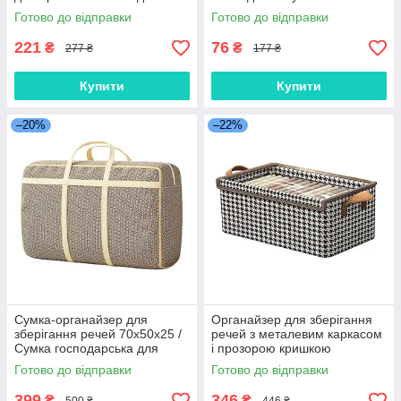
зберігання речей
ручний
Готово до відправки
Готово до відправки
221
76
₴
₴
277 ₴
177 ₴
Купити
Купити
–20%
–22%
Сумка-органайзер для
Органайзер для зберігання
зберігання речей 70х50х25 /
речей з металевим каркасом
Сумка господарська для
і прозорою кришкою
білизни та одягу, бежева
універсальний
Готово до відправки
Готово до відправки
399
346
₴
₴
500 ₴
446 ₴