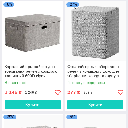
–8%
–27%
Каркасний органайзер для
Органайзер для зберігання
зберігання речей з кришкою
речей з кришкою / Бокс для
тканинний 600D сірий
зберігання ковдр та одягу з
ручками 110L
В наявності
Готово до відправки
1 145
277
₴
₴
1 246 ₴
378 ₴
Купити
Купити
–35%
–9%