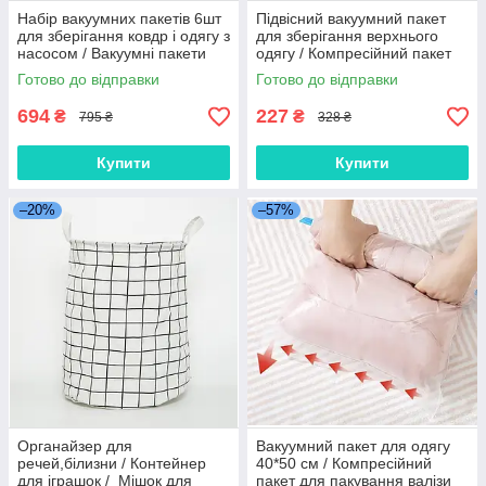
Набір вакуумних пакетів 6шт
Підвісний вакуумний пакет
для зберігання ковдр і одягу з
для зберігання верхнього
насосом / Вакуумні пакети
одягу / Компресійний пакет
для зберігання одягу та
для пухових курток у шафу
Готово до відправки
Готово до відправки
постільної білизни
70*90 см
694
227
₴
₴
795 ₴
328 ₴
Купити
Купити
–20%
–57%
Органайзер для
Вакуумний пакет для одягу
речей,білизни / Контейнер
40*50 см / Компресійний
для іграшок / Мішок для
пакет для пакування валізи