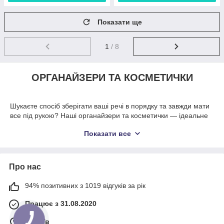
Показати ще
1
/ 8
ОРГАНАЙЗЕРИ ТА КОСМЕТИЧКИ
Шукаєте спосіб зберігати ваші речі в порядку та завжди мати
все під рукою? Наші органайзери та косметички — ідеальне
рішення для організації вашого простору, чи то в автомобілі,
Показати все
чи переїзді , чи в подорожах, чи вдома! Органайзери - це
незамінна річ для тих, хто цінує порядок і хоче максимально
ефективно використовувати простір у шафі, гардеробі або
навіть у дорожній валізі. Він допомагає не тільки
Про нас
впорядкувати речі, а й зберегти їх в ідеальному стані.
Великий асортимент дає змогу обрати органайзери.
94% позитивних з 1019 відгуків за рік
Органайзери для речей:
Для зберігання одягу в шафі, або
Працює з 31.08.2020
навпаки звільнити простір. Допоможуть вам навести порядок і
зберігати все необхідне на своїх місцях.Від маленьких
м. Київ