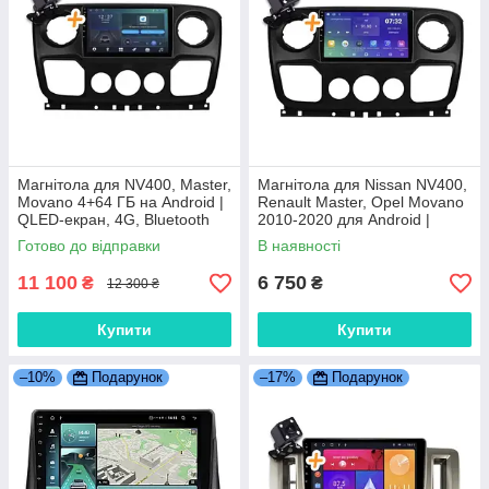
Магнітола для NV400, Master,
Магнітола для Nissan NV400,
Movano 4+64 ГБ на Android |
Renault Master, Opel Movano
QLED-екран, 4G, Bluetooth
2010-2020 для Android |
Сенсорний екран, GPS,
Готово до відправки
В наявності
Bluetooth
11 100
6 750
₴
₴
12 300 ₴
Купити
Купити
–10%
Подарунок
–17%
Подарунок