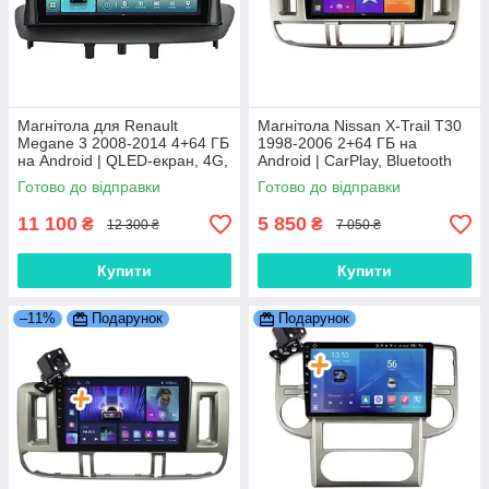
Магнітола для Renault
Магнітола Nissan X-Trail T30
Megane 3 2008-2014 4+64 ГБ
1998-2006 2+64 ГБ на
на Android | QLED-екран, 4G,
Android | CarPlay, Bluetooth
Bluetooth
Покращена модель
Готово до відправки
Готово до відправки
11 100
5 850
₴
₴
12 300 ₴
7 050 ₴
Купити
Купити
–11%
Подарунок
Подарунок