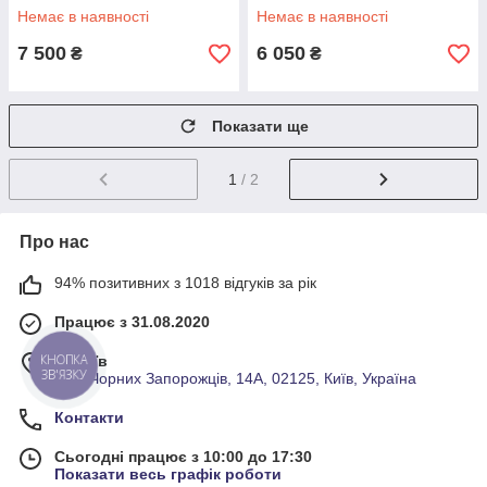
Bluetooth, камера
GPS, Bluetooth, камера
Немає в наявності
Немає в наявності
заднього виду
7 500
6 050
₴
₴
Показати ще
1
/ 2
Про нас
94% позитивних з 1018 відгуків за рік
Працює з 31.08.2020
м. Київ
КНОПКА
ЗВ'ЯЗКУ
Вул. Чорних Запорожців, 14А, 02125, Київ, Україна
Контакти
Сьогодні працює з 10:00 до 17:30
Показати весь графік роботи