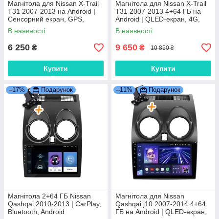
Магнітола для Nissan X-Trail
Магнітола для Nissan X-Trail
T31 2007-2013 на Android |
T31 2007-2013 4+64 ГБ на
Сенсорний екран, GPS,
Android | QLED-екран, 4G,
Bluetooth, камера заднього
Bluetooth
В наявності
В наявності
виду
6 250
9 650
₴
₴
10 850 ₴
Купити
Купити
–17%
Подарунок
–11%
Подарунок
Магнітола 2+64 ГБ Nissan
Магнітола для Nissan
Qashqai 2010-2013 | CarPlay,
Qashqai j10 2007-2014 4+64
Bluetooth, Android
ГБ на Android | QLED-екран,