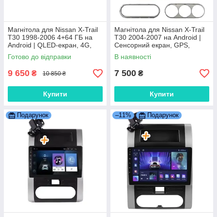
Магнітола для Nissan X-Trail
Магнітола для Nissan X-Trail
T30 1998-2006 4+64 ГБ на
T30 2004-2007 на Android |
Android | QLED-екран, 4G,
Сенсорний екран, GPS,
Bluetooth
Bluetooth, камера заднього
Готово до відправки
В наявності
виду
9 650
7 500
₴
₴
10 850 ₴
Купити
Купити
Подарунок
–11%
Подарунок