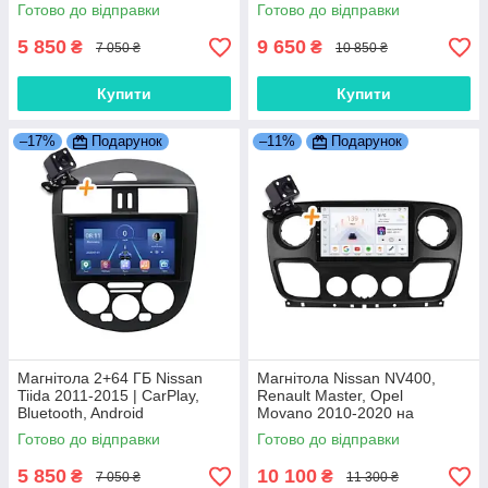
4G, Bluetooth
Готово до відправки
Готово до відправки
5 850
9 650
₴
₴
7 050 ₴
10 850 ₴
Купити
Купити
–17%
Подарунок
–11%
Подарунок
Магнітола 2+64 ГБ Nissan
Магнітола Nissan NV400,
Tiida 2011-2015 | CarPlay,
Renault Master, Opel
Bluetooth, Android
Movano 2010-2020 на
Android 2+32 ГБ TS18 | 8-
Готово до відправки
Готово до відправки
ядерна, CarPlay, 4G
5 850
10 100
₴
₴
7 050 ₴
11 300 ₴