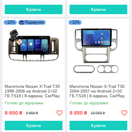
Купити
Купити
–12%
Подарунок
–12%
Магнітола Nissan X-Trail T30
Магнітола Nissan X-Trail T30
1998-2006 на Android 2+32
2004-2007 на Android 2+32
ГБ TS18 | 8-ядерна, CarPlay,
ГБ TS18 | 8-ядерна, CarPlay,
4G
4G
Готово до відправки
Готово до відправки
8 650
8 850
₴
₴
9 850 ₴
10 050 ₴
Купити
Купити