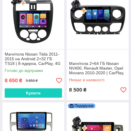
Магнітола Nissan Tiida 2011-
2015 на Android 2+32 ГБ
TS18 | 8-ядерна, CarPlay, 4G
Магнітола 2+64 ГБ Nissan
NV400, Renault Master, Opel
Готово до відправки
Movano 2010-2020 | CarPlay,
Bluetooth, Android
8 650
Немає в наявності
₴
9 850 ₴
8 500
₴
Купити
Подарунок