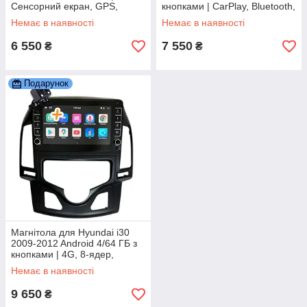
Сенсорний екран, GPS,
кнопками | CarPlay, Bluetooth,
Bluetooth, камера заднього
камера
Немає в наявності
Немає в наявності
виду
6 550
7 550
₴
₴
Подарунок
Магнітола для Hyundai i30
2009-2012 Android 4/64 ГБ з
кнопками | 4G, 8-ядер,
CarPlay, Bluetooth, камера
Немає в наявності
9 650
₴