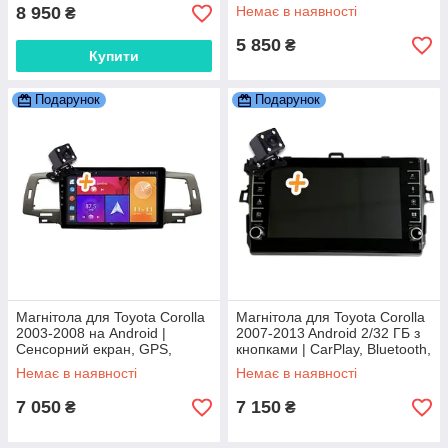
Bluetooth, камера заднього
8 950
Немає в наявності
₴
виду
5 850
₴
Купити
Подарунок
Подарунок
Магнітола для Toyota Corolla
Магнітола для Toyota Corolla
2003-2008 на Android |
2007-2013 Android 2/32 ГБ з
Сенсорний екран, GPS,
кнопками | CarPlay, Bluetooth,
Bluetooth, камера заднього
камера
Немає в наявності
Немає в наявності
виду
7 050
7 150
₴
₴