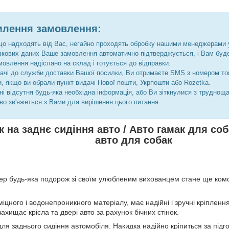
лення замовлення:
що надходять від Вас, негайно проходять обробку нашими менеджерами 
язкових даних Ваше замовлення автоматично підтверджується, і Вам бу
мовлення надіслано на склад і готується до відправки.
дачі до служби доставки Вашої посилки, Ви отримаєте SMS з номером то
и, якщо ви обрали пункт видачі Нової пошти, Укрпошти або Rozetka.
і відсутня будь-яка необхідна інформація, або Ви зіткнулися з труднощ
во зв'яжеться з Вами для вирішення цього питання.
 на заднє сидіння авто / Авто гамак для соб
авто для собак
ер будь-яка подорож зі своїм улюбленим вихованцем стане ще ком
іцного і водонепроникного матеріалу, має надійні і зручні кріпленн
захищає крісла та двері авто за рахунок бічних стінок.
ля заднього сидіння автомобіля. Накидка надійно кріпиться за підг