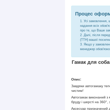
Процес оформ
Усі замовлення, 
надання всіх обов'
про те, що Ваше за
Далі, після пере
(ТТН) вашої посилк
Якщо у замовленн
менеджер обов'язко
Гамак для собак
Опис:
Завдяки автогамаку теп
чистим!
Автогамак виконаний з м
бруду і шерсті на 360°, 
Аксесуар призначений д