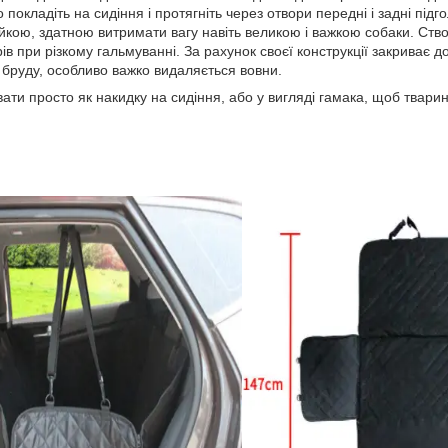
то покладіть на сидіння і протягніть через отвори передні і задні пі
йкою, здатною витримати вагу навіть великою і важкою собаки. Ство
ів при різкому гальмуванні. За рахунок своєї конструкції закриває д
 і бруду, особливо важко видаляється вовни.
ати просто як накидку на сидіння, або у вигляді гамака, щоб твари