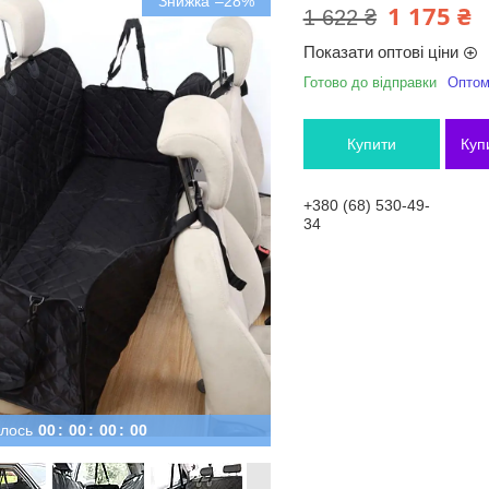
–28%
1 175 ₴
1 622 ₴
Показати оптові ціни
Готово до відправки
Оптом 
Купити
Куп
+380 (68) 530-49-
34
лось
0
0
0
0
0
0
0
0