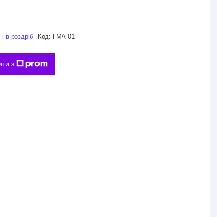
і в роздріб
Код:
ГМА-01
ити з