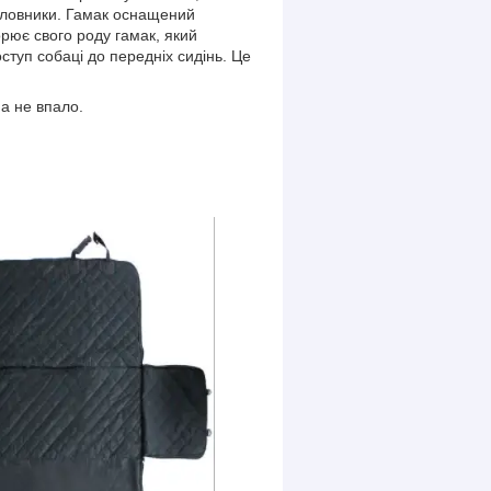
дголовники. Гамак оснащений
рює свого роду гамак, який
оступ собаці до передніх сидінь. Це
на не впало.