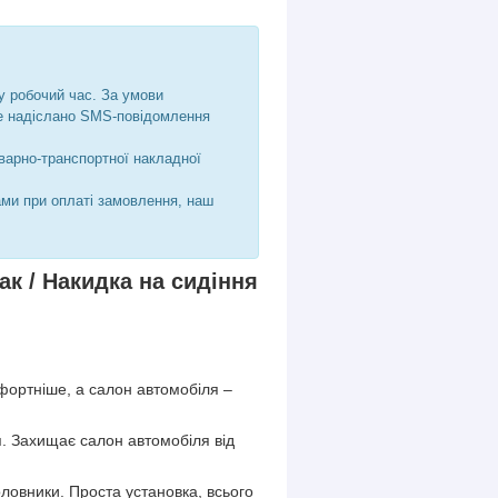
у робочий час. За умови
де надіслано SMS-повідомлення
варно-транспортної накладної
ами при оплаті замовлення, наш
ак / Накидка на сидіння
фортніше, а салон автомобіля –
я. Захищає салон автомобіля від
оловники. Проста установка, всього