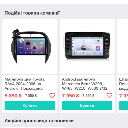
Подібні товари компанії
Магнітола для Toyota
Android магнітола
Штат
RAV4 2004-2006 на
Mercedes Benz W209,
Rena
Android. Покращена
W463, W210, W639 2/32
моде
модель (2+64 ГБ)
Гб, CarPlay, Bluetooth, Wi-
кноп
5 850
7 050
7 0
₴
₴
7 050 ₴
8 250 ₴
Fi
Blue
Купити
Купити
Акційні пропозиції та новинки