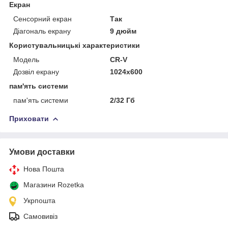
Екран
Сенсорний екран
Так
Діагональ екрану
9 дюйм
Користувальницькі характеристики
Мoдель
CR-V
Дозвіл екрану
1024х600
пам'ять системи
пам'ять системи
2/32 Гб
Приховати
Умови доставки
Нова Пошта
Магазини Rozetka
Укрпошта
Самовивіз