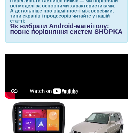
Перегляньте таблицю нижче — ми порівняли
всі моделі за основними характеристиками.
А детальніше про відмінності між версіями,
типи екранів і процесорів читайте у нашій
статті:
Як вибрати Android-магнітолу:
повне порівняння систем SHOPKA