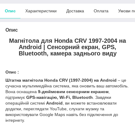
Опис
Характеристики
Доставка
Оплата
Умови п
Опис
Магнітола для Honda CRV 1997-2004 на
Android | Сенсорний екран, GPS,
Bluetooth, камера заднього виду
Опис :
Штатна магнітола Honda CRV (1997-2004) на Android
– це
сучасна мультимедійна система, яка оновить ваш автомобіль.
Вона оснащена
9-дюймовим сенсорним екраном
,
підтримує
GPS-навігацію, Wi-Fi, Bluetooth
. Завдяки
операційній системі
Android
, ви можете встановлювати
додатки, переглядати YouTube, слухати музику та
використовувати Google Maps навіть без підключення до
інтернету.