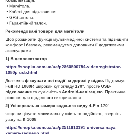
Комплектація:
• Магнітола.
• Кабелі для підключення.
• GPS-антена.
• Гарантійний талон.
Рекомендовані товари для магнітоли
Щоб розширити функції мультимедійної системи та підвищити
комфорт і безпеку, рекомендуємо доповнити її додатковими
аксесуарами.
1) Відеореєстратор
https://shopka.com.ua/ua/p2860500754-videoregistrator-
1080p-usb.html
Дозволяє
фіксувати всі події на дорозі у відео.
Підтримує
Full HD 1080P,
широкий кут огляду
170°
, просте
USB-
підключення
та сумісність з
Android-навігацією.
Практичне
рішення для щоденного використання.
2) Універсальна камера заднього виду 4-Pin 170°
якщо ви цінуєте максимальну якість та надійність, зверніть
увагу на
К-1008
https://shopka.com.ua/ua/p2511813191-universalnaya-
kamera-zadnego.html.