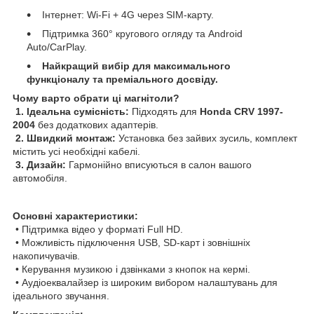
Інтернет: Wi-Fi + 4G через SIM-карту.
Підтримка 360° кругового огляду та Android
Auto/CarPlay.
Найкращий вибір для максимального
функціоналу та преміального досвіду.
Чому варто обрати ці магнітоли?
1. Ідеальна сумісність:
Підходять для
Honda CRV 1997-
2004
без додаткових адаптерів.
2. Швидкий монтаж:
Установка без зайвих зусиль, комплект
містить усі необхідні кабелі.
3. Дизайн:
Гармонійно вписуються в салон вашого
автомобіля.
Основні характеристики:
• Підтримка відео у форматі Full HD.
• Можливість підключення USB, SD-карт і зовнішніх
накопичувачів.
• Керування музикою і дзвінками з кнопок на кермі.
• Аудіоеквалайзер із широким вибором налаштувань для
ідеального звучання.