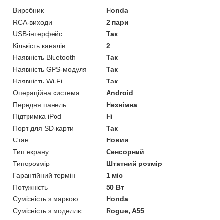
Виробник
Honda
RCA-виходи
2 пари
USB-інтерфейс
Так
Кількість каналів
2
Наявність Bluetooth
Так
Наявність GPS-модуля
Так
Наявність Wi-Fi
Так
Операційна система
Android
Передня панель
Незнімна
Підтримка iPod
Ні
Порт для SD-карти
Так
Стан
Новий
Тип екрану
Сенсорний
Типорозмір
Штатний розмір
Гарантійний термін
1 міс
Потужність
50 Вт
Сумісність з маркою
Honda
Сумісність з моделлю
Rogue, A55