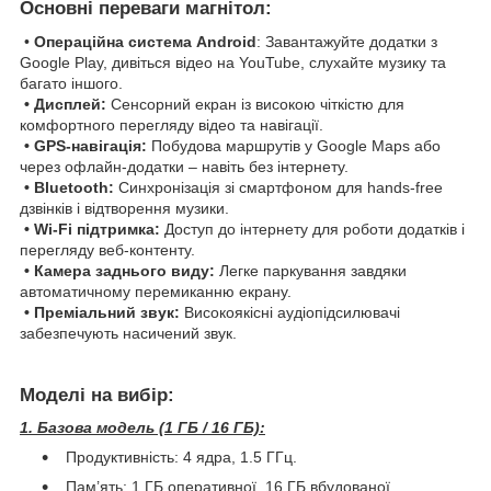
Основні переваги магнітол:
•
Операційна система Android
: Завантажуйте додатки з
Google Play, дивіться відео на YouTube, слухайте музику та
багато іншого.
• Дисплей:
Сенсорний екран із високою чіткістю для
комфортного перегляду відео та навігації.
• GPS-навігація:
Побудова маршрутів у Google Maps або
через офлайн-додатки – навіть без інтернету.
• Bluetooth:
Синхронізація зі смартфоном для hands-free
дзвінків і відтворення музики.
• Wi-Fi підтримка:
Доступ до інтернету для роботи додатків і
перегляду веб-контенту.
• Камера заднього виду:
Легке паркування завдяки
автоматичному перемиканню екрану.
• Преміальний звук:
Високоякісні аудіопідсилювачі
забезпечують насичений звук.
Моделі на вибір:
1. Базова модель (1 ГБ / 16 ГБ):
Продуктивність: 4 ядра, 1.5 ГГц.
Пам’ять: 1 ГБ оперативної, 16 ГБ вбудованої.