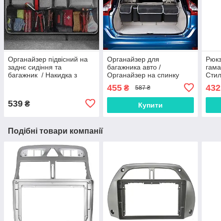
Органайзер підвісний на
Органайзер для
Рюкз
заднє сидіння та
багажника авто /
гама
багажник / Накидка з
Органайзер на спинку
Стил
кишенями для багажнику
заднього сидіння /
ноут
455
432
₴
587 ₴
Захисна накладка
рюкз
сумк
539
₴
Купити
Подібні товари компанії