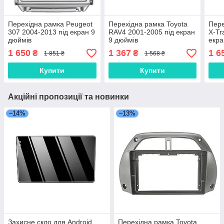
Перехідна рамка Peugeot
Перехідна рамка Toyota
Пере
307 2004-2013 під екран 9
RAV4 2001-2005 під екран
X-Tr
дюймів
9 дюймів
екра
1 650
1 367
1 6
₴
₴
1 851 ₴
1 568 ₴
Купити
Купити
Акційні пропозиції та новинки
–14%
–13%
Захисне скло для Android
Перехідна рамка Toyota