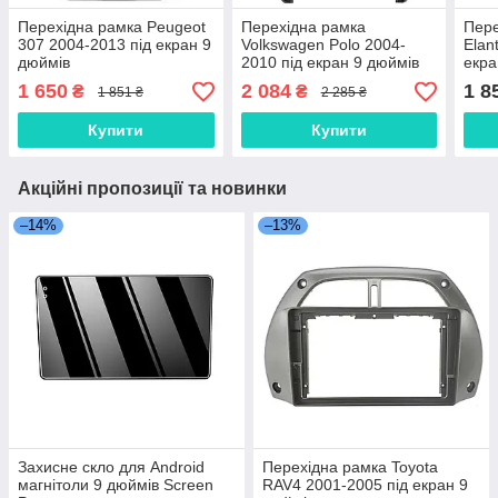
Перехідна рамка Peugeot
Перехідна рамка
Пере
307 2004-2013 під екран 9
Volkswagen Polo 2004-
Elan
дюймів
2010 під екран 9 дюймів
екра
1 650
2 084
1 8
₴
₴
1 851 ₴
2 285 ₴
Купити
Купити
Акційні пропозиції та новинки
–14%
–13%
Захисне скло для Android
Перехідна рамка Toyota
магнітоли 9 дюймів Screen
RAV4 2001-2005 під екран 9