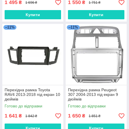
1 495
1 550
₴
₴
1 696 ₴
1 751 ₴
Купити
Купити
–11%
–11%
Перехідна рамка Toyota
Перехідна рамка Peugeot
RAV4 2013-2018 під екран 10
307 2004-2013 під екран 9
дюймів
дюймів
Готово до відправки
Готово до відправки
1 641
1 650
₴
₴
1 842 ₴
1 851 ₴
Купити
Купити