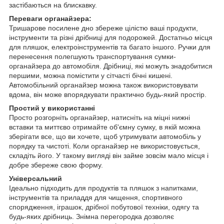
застібаються на блискавку.
Переваги органайзера:
Тришарове посилене дно збереже цілістю ваші продукти,
інструменти та різні дрібниці для подорожей. Достатньо місця
для пляшок, електроінструментів та багато іншого. Ручки для
перенесення полегшують транспортування сумки-
органайзера до автомобіля. Дрібниці, які можуть знадобитися
першими, можна помістити у сітчасті бічні кишені.
Автомобільний органайзер можна також використовувати
вдома, він може впорядкувати практично будь-який простір.
Простий у використанні
Просто розгорніть органайзер, натисніть на міцні нижні
вставки та миттєво отримайте об'ємну сумку, в якій можна
зберігати все, що ви хочете, щоб утримувати автомобіль у
порядку та чистоті. Коли органайзер не використовується,
складіть його. У такому вигляді він займе зовсім мало місця і
добре збереже свою форму.
Універсальний
Ідеально підходить для продуктів та пляшок з напитками,
інструментів та приладдя для чищення, спортивного
спорядження, іграшок, дрібної побутової техніки, одягу та
будь-яких дрібниць. Знімна перегородка дозволяє