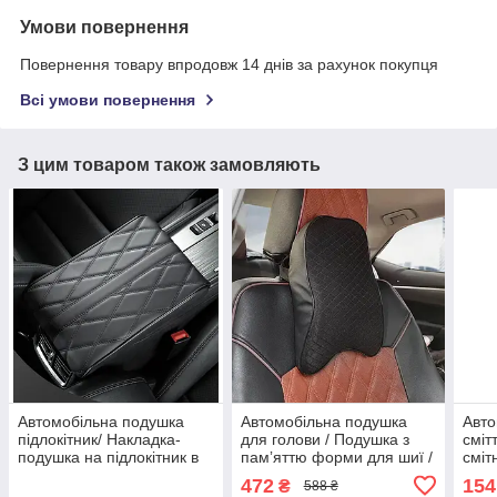
Умови повернення
Повернення товару впродовж 14 днів за рахунок покупця
Всі умови повернення
З цим товаром також замовляють
Автомобільна подушка
Автомобільна подушка
Авто
підлокітник/ Накладка-
для голови / Подушка з
сміт
подушка на підлокітник в
памʼяттю форми для шиї /
сміт
авто/ Універсальна
Авто-подушка з ефектом
унів
472
154
₴
588 ₴
подушка під руку в
памʼяті / Подушка на