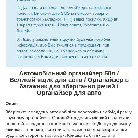
Далі, після передачі до служби доставки Вашої
посилки, Ви отримаєте SMS із номером товарно-
транспортної накладної (ТТН) вашої посилки, якщо ви
вибрали пункт видачі Нової пошти, Укрпошти або
Rozetka.
Якщо у замовлення відсутня будь-яка потрібна
інформація, або Ви зіткнулися з труднощами при
оплаті замовлення, наш менеджер обов'язково
зв'яжеться з Вами для вирішення цього питання.
Автомобільний органайзер 50л /
Великий ящик для авто / Органайзер в
багажник для зберігання речей /
Органайзер для авто
Опис
:
Зберігайте порядок у автомобілі та перевозіть необхідні речі у
зручному органайзері. Органайзер досить місткий і водночас
порожній складається з компактних розмірів. Доступ до вмісту
швидкий та легкий, оскільки органайзер можна відкрити як з
будь-якої сторони, так і згори. Кришки та бічні частини