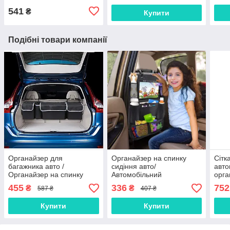
автомобіль
підголівник авто
541
₴
Купити
Подібні товари компанії
Органайзер для
Органайзер на спинку
Сітк
багажника авто /
сидіння авто/
авто
Органайзер на спинку
Автомобільний
орга
заднього сидіння /
органайзер із прозорою
відд
455
336
752
₴
₴
587 ₴
407 ₴
Захисна накладка
кишенею для планшета/
Сітк
організатор в авто
вант
Купити
Купити