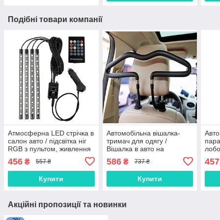
Подібні товари компанії
Атмосферна LED стрічка в
Автомобільна вішалка-
Авто
салон авто / підсвітка ніг
тримач для одягу /
пара
RGB з пультом, живлення
Вішалка в авто на
лобо
від прикурювача
підголівник /
тита
456
586
457
₴
₴
557 ₴
737 ₴
Автомобільний плечики-
вішак
Купити
Купити
Акційні пропозиції та новинки