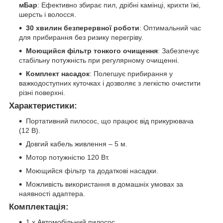
мБар
: Ефективно збирає пил, дрібні камінці, крихти їжі,
шерсть і волосся.
30 хвилин безперервної роботи
: Оптимальний час
для прибирання без ризику перегріву.
Моющийся фільтр тонкого очищення
: Забезпечує
стабільну потужність при регулярному очищенні.
Комплект насадок
: Полегшує прибирання у
важкодоступних куточках і дозволяє з легкістю очистити
різні поверхні.
Характеристики:
Портативний пилосос, що працює від прикурювача
(12 В).
Довгий кабель живлення – 5 м.
Мотор потужністю 120 Вт.
Моющийся фільтр та додаткові насадки.
Можливість використання в домашніх умовах за
наявності адаптера.
Комплектація:
1 х Автомобільний пилосос.