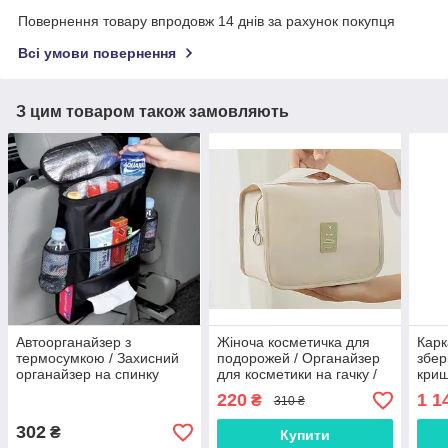
Повернення товару впродовж 14 днів за рахунок покупця
Всі умови повернення
З цим товаром також замовляють
Автоорганайзер з
Жіноча косметичка для
Карк
термосумкою / Захисний
подорожей / Органайзер
збер
органайзер на спинку
для косметики на гачку /
криш
сидіння / Термосумка в
Сумка органайзер
сіри
220
1 1
₴
310 ₴
авто
302
₴
Купити