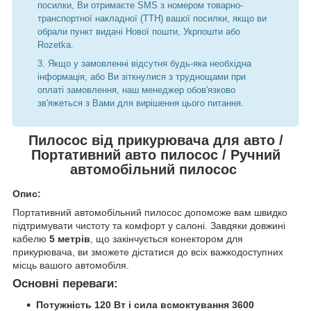
посилки, Ви отримаєте SMS з номером товарно-
транспортної накладної (ТТН) вашої посилки, якщо ви
обрали пункт видачі Нової пошти, Укрпошти або
Rozetka.
Якщо у замовленні відсутня будь-яка необхідна
інформація, або Ви зіткнулися з труднощами при
оплаті замовлення, наш менеджер обов'язково
зв'яжеться з Вами для вирішення цього питання.
Пилосос від прикурювача для авто /
Портативний авто пилосос / Ручний
автомобільний пилосос
Опис:
Портативний автомобільний пилосос допоможе вам швидко
підтримувати чистоту та комфорт у салоні. Завдяки довжині
кабелю
5 метрів
, що закінчується конектором для
прикурювача, ви зможете дістатися до всіх важкодоступних
місць вашого автомобіля.
Основні переваги:
Потужність 120 Вт і сила всмоктування 3600