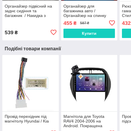
Органайзер підвісний на
Органайзер для
Рюкз
заднє сидіння та
багажника авто /
гама
багажник / Накидка з
Органайзер на спинку
Стил
кишенями для багажнику
заднього сидіння /
ноут
455
432
₴
587 ₴
Захисна накладка
рюкз
сумк
539
₴
Купити
Подібні товари компанії
Провід перехідник під
Магнітола для Toyota
Пров
магнітолу Hyundai / Kia
RAV4 2004-2006 на
підс
Android. Покращена
модель (2+64 ГБ)