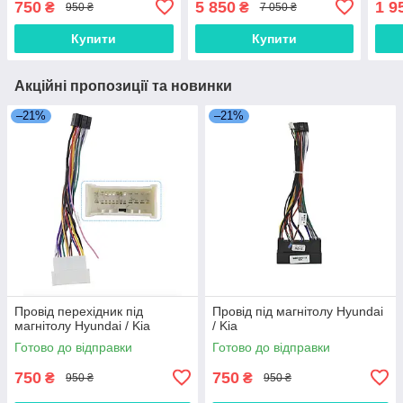
750
5 850
1 9
₴
₴
950 ₴
7 050 ₴
Купити
Купити
Акційні пропозиції та новинки
–21%
–21%
Провід перехідник під
Провід під магнітолу Hyundai
магнітолу Hyundai / Kia
/ Kia
Готово до відправки
Готово до відправки
750
750
₴
₴
950 ₴
950 ₴