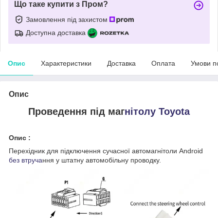
Що таке купити з Пром?
Замовлення під захистом
Доступна доставка
Опис
Характеристики
Доставка
Оплата
Умови п
Опис
Проведення під маг
нітолу Toyota
Опис :
Перехідник для підключення сучасної автомагнітоли Android
без втруча
ння у штатну автомобільну проводку.