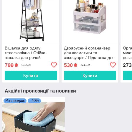
Вішалка для одягу
Двоярусний органайзер
Орга
телескопічна / Стійка-
для косметики та
миюч
вішалка для речей
аксесуарів / Підставка для
доза
пересувна / Підвісна
косметики на два яруси /
Підс
799
530
273
₴
₴
985 ₴
631 ₴
вішалка на колесах
Підставка для косметики
посу
Купити
Купити
Акційні пропозиції та новинки
Розпродаж
–40%