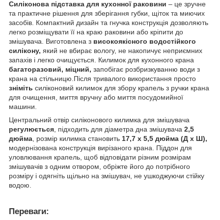
Силіконова підставка для кухонної раковини
– це зручне
та практичне рішення для зберігання губки, щіток та миючих
засобів. Компактний дизайн та гнучка конструкція дозволяють
легко розміщувати її на краю раковини або кріпити до
змішувача. Виготовлена ​​з
високоякісного водостійкого
силікону,
який не вбирає вологу, не накопичує неприємних
запахів і легко очищується. Килимок для кухонного крана
багаторазовий, міцний,
запобігає розбризкуванню води з
крана на стільницю.Після тривалого використання просто
зніміть
силіконовий килимок для збору крапель з ручки крана
для очищення, миття вручну або миття посудомийної
машини.
Центральний отвір силіконового килимка для змішувача
регулюється
, підходить для діаметра дна змішувача
2,5
дюйма
, розмір килимка становить
17,7 x 5,5 дюйма (Д x Ш),
модернізована конструкція вирізаного крана. Піддон для
уловлювання крапель, щоб відповідати різним розмірам
змішувачів з одним отвором, обріжте його до потрібного
розміру і одягніть щільно на змішувач, не ушкоджуючи стійку
водою.
Переваги: