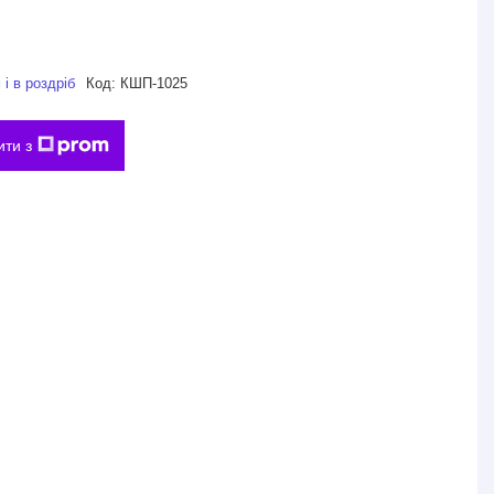
і в роздріб
Код:
КШП-1025
ити з