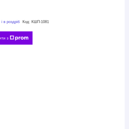
і в роздріб
Код:
КШП-1081
ити з