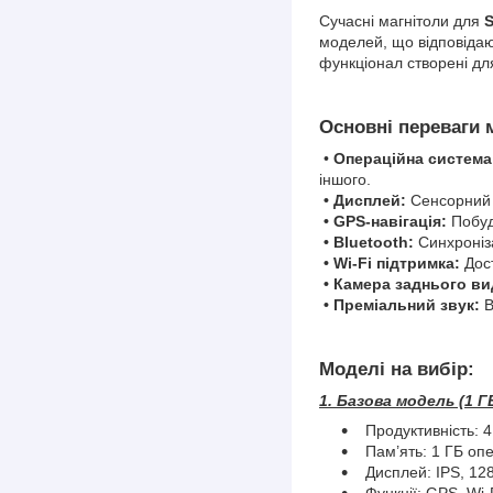
Сучасні магнітоли для
S
моделей, що відповідаю
функціонал створені дл
Основні переваги 
•
Операційна система
іншого.
• Дисплей:
Сенсорний е
• GPS-навігація:
Побуд
• Bluetooth:
Синхроніза
• Wi-Fi підтримка:
Дост
• Камера заднього ви
• Преміальний звук:
В
Моделі на вибір:
1. Базова модель (1 ГБ
Продуктивність: 4 
Пам’ять: 1 ГБ опе
Дисплей: IPS, 12
Функції: GPS, Wi-F