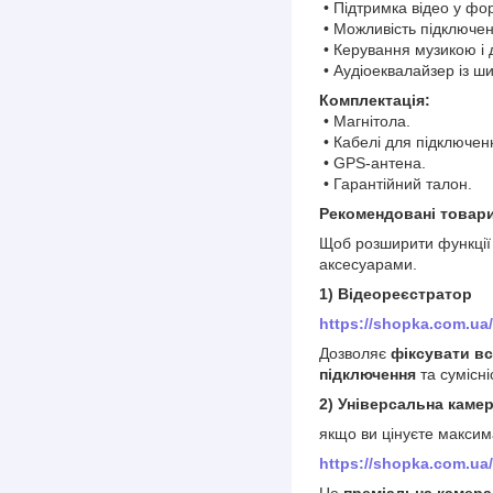
• Підтримка відео у фор
• Можливість підключенн
• Керування музикою і д
• Аудіоеквалайзер із ш
Комплектація:
• Магнітола.
• Кабелі для підключен
• GPS-антена.
• Гарантійний талон.
Рекомендовані товари
Щоб розширити функції 
аксесуарами.
1) Відеореєстратор
https://shopka.com.ua
Дозволяє
фіксувати всі
підключення
та сумісні
2) Універсальна камер
якщо ви цінуєте максима
https://shopka.com.ua
Це
преміальна камера