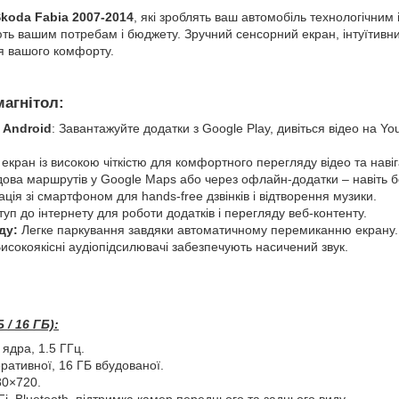
koda Fabia 2007-2014
, які зроблять ваш автомобіль технологічним 
ть вашим потребам і бюджету. Зручний сенсорний екран, інтуїтивни
я вашого комфорту.
магнітол:
 Android
: Завантажуйте додатки з Google Play, дивіться відео на Yo
кран із високою чіткістю для комфортного перегляду відео та навіга
ова маршрутів у Google Maps або через офлайн-додатки – навіть бе
ція зі смартфоном для hands-free дзвінків і відтворення музики.
уп до інтернету для роботи додатків і перегляду веб-контенту.
ду:
Легке паркування завдяки автоматичному перемиканню екрану.
исокоякісні аудіопідсилювачі забезпечують насичений звук.
 / 16 ГБ):
ядра, 1.5 ГГц.
ративної, 16 ГБ вбудованої.
80×720.
i, Bluetooth, підтримка камер переднього та заднього виду.