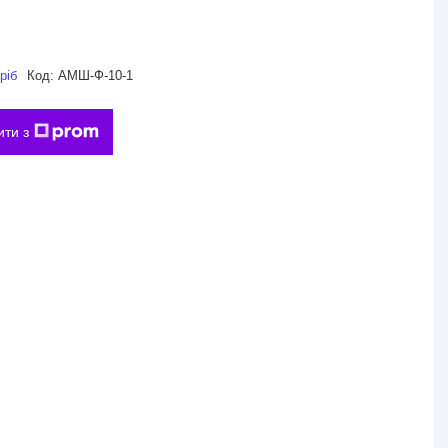
ріб
Код:
АМШ-Ф-10-1
ити з