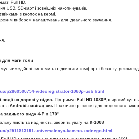
маті Full HD.
я USB, SD-карт і зовнішніх накопичувачів.
звінками з кнопок на кермі.
ироким вибором налаштувань для ідеального звучання.
ня.
 для магнітоли
мультимедійної системи та підвищити комфорт і безпеку, рекоменд
/ua/p2860500754-videoregistrator-1080p-usb.html
 події на дорозі у відео.
Підтримує
Full HD 1080P,
широкий кут о
сть з
Android-навігацією.
Практичне рішення для щоденного викор
а заднього виду 4-Pin 170°
льну якість та надійність, зверніть увагу на
К-1008
/ua/p2511813191-universalnaya-kamera-zadnego.html.
 Full HD
з металевим антивандальним корпусом, повним
360°