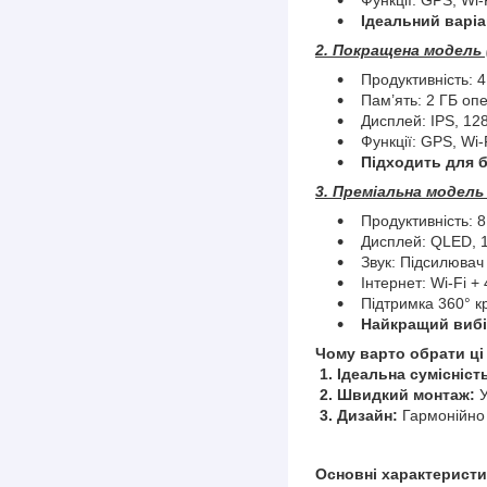
Ідеальний варіа
2. Покращена модель (
Продуктивність: 4 
Пам’ять: 2 ГБ опе
Дисплей: IPS, 12
Функції: GPS, Wi-F
Підходить для б
3. Преміальна модель 
Продуктивність: 8
Дисплей: QLED, 1
Звук: Підсилювач
Інтернет: Wi-Fi + 
Підтримка 360° кру
Найкращий вибір
Чому варто обрати ці
1. Ідеальна сумісніст
2. Швидкий монтаж:
У
3. Дизайн:
Гармонійно
Основні характеристи