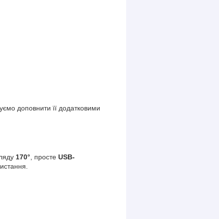
уємо доповнити її додатковими
гляду
170°
, просте
USB-
истання.