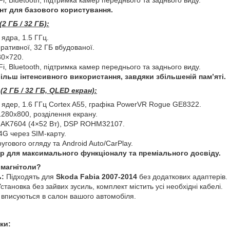
нт для базового користування.
2 ГБ / 32 ГБ):
ядра, 1.5 ГГц.
ративної, 32 ГБ вбудованої.
80×720.
i, Bluetooth, підтримка камер переднього та заднього виду.
ільш інтенсивного використання, завдяки збільшеній пам’яті.
(2 ГБ / 32 ГБ, QLED екран):
 ядер, 1.6 ГГц Cortex A55, графіка PowerVR Rogue GE8322.
280x800, розділення екрану.
 AK7604 (4×52 Вт), DSP ROHM32107.
4G через SIM-карту.
гового огляду та Android Auto/CarPlay.
 для максимального функціоналу та преміального досвіду.
 магнітоли?
ь:
Підходять для
Skoda Fabia 2007-2014
без додаткових адаптерів.
становка без зайвих зусиль, комплект містить усі необхідні кабелі.
 вписуються в салон вашого автомобіля.
ки: