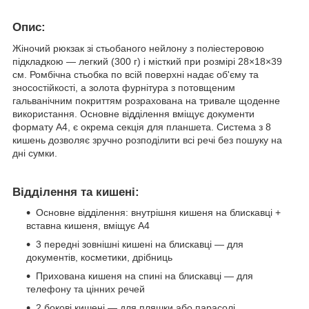
Опис
:
Жіночий рюкзак зі стьобаного нейлону з поліестеровою
підкладкою — легкий (300 г) і місткий при розмірі 28×18×39
см. Ромбічна стьобка по всій поверхні надає об'єму та
зносостійкості, а золота фурнітура з потовщеним
гальванічним покриттям розрахована на тривале щоденне
використання. Основне відділення вміщує документи
формату А4, є окрема секція для планшета. Система з 8
кишень дозволяє зручно розподілити всі речі без пошуку на
дні сумки.
Відділення та кишені:
Основне відділення: внутрішня кишеня на блискавці +
вставна кишеня, вміщує А4
3 передні зовнішні кишені на блискавці — для
документів, косметики, дрібниць
Прихована кишеня на спині на блискавці — для
телефону та цінних речей
2 бокові кишені — для пляшки або парасолі