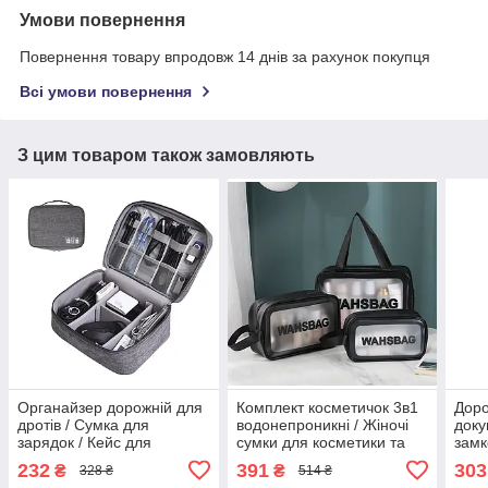
Умови повернення
Повернення товару впродовж 14 днів за рахунок покупця
Всі умови повернення
З цим товаром також замовляють
Органайзер дорожній для
Комплект косметичок 3в1
Доро
дротів / Сумка для
водонепроникні / Жіночі
доку
зарядок / Кейс для
сумки для косметики та
замк
зарядок,навушників /
гігієни / Дорожній набір
орга
232
391
303
₴
₴
328 ₴
514 ₴
Сумка органайзер
косметичок
доку