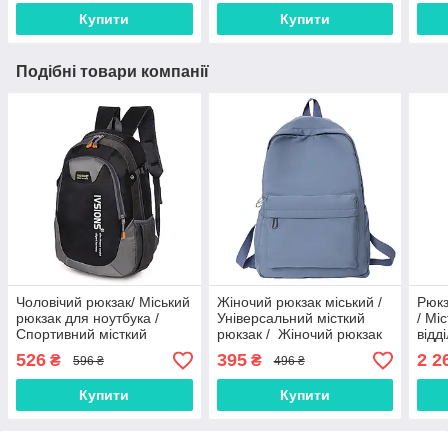
Папк
Купити
Купити
пасп
Подібні товари компанії
Чоловічий рюкзак/ Міський
Жіночий рюкзак міський /
Рюкз
рюкзак для ноутбука /
Універсальний місткий
/ Мі
Спортивний місткий
рюкзак / Жіночий рюкзак
відд
рюкзак Чорний
на кожен день Блакитний
Рюкз
526
395
2 2
₴
₴
596 ₴
496 ₴
Чор
Купити
Купити