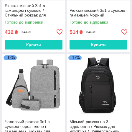
Рюкзак міський Зв1 з
гаманцем і сумкою /
Рюкзак міський 3в1 з сумкою і
Стильний рюкзак для
гаманцем Чорний
ноутбука з USB / Комплект
Готово до відправки
Готово до відправки
рюкзак з сумкою,гаманцем
Сірий
432
514
₴
₴
541 ₴
640 ₴
Купити
Купити
–18%
–17%
Чоловічий рюкзак 3в1 з
Міський рюкзак на 3
сумкою через плече і
відділення / Рюкзак для
гаманцем / Рюкзак для
ноутбука / Універсальний