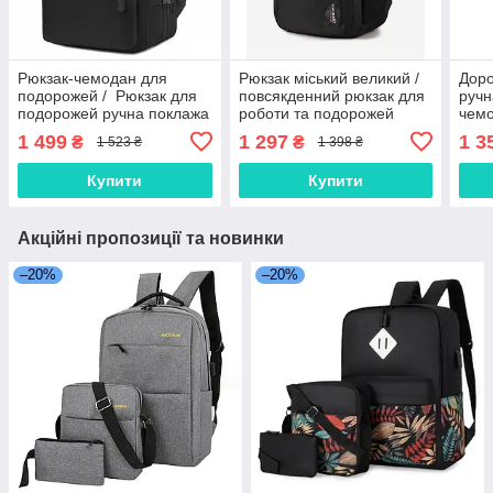
Рюкзак-чемодан для
Рюкзак міський великий /
Доро
подорожей / Рюкзак для
повсякденний рюкзак для
ручн
подорожей ручна поклажа
роботи та подорожей
чемо
/ Рюкзак дорожній Чорний
Чорний
доро
1 499
1 297
1 3
₴
₴
1 523 ₴
1 398 ₴
Купити
Купити
Акційні пропозиції та новинки
–20%
–20%