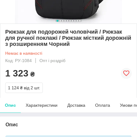
Рюкзак для подорожей чоловічий / Рюкзак
для ручної поклажі / Рюкзак місткий дорожній
з розширенням Чорний
Немає в наявності
Код: РУ-1084
Опт і роздріб
1 323
₴
1 124 ₴
від 2 шт.
Опис
Характеристики
Доставка
Оплата
Умови п
Опис