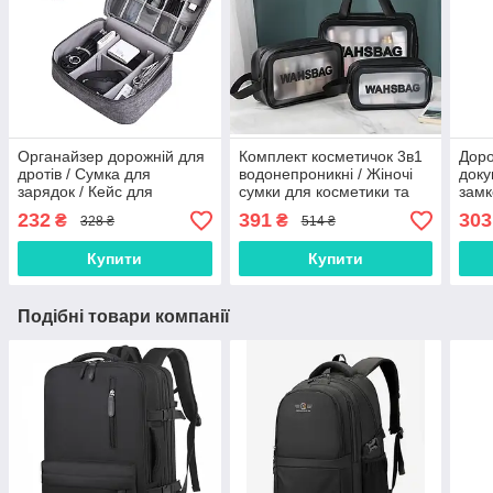
Органайзер дорожній для
Комплект косметичок 3в1
Доро
дротів / Сумка для
водонепроникні / Жіночі
доку
зарядок / Кейс для
сумки для косметики та
замк
зарядок,навушників /
гігієни / Дорожній набір
орга
232
391
303
₴
₴
328 ₴
514 ₴
Сумка органайзер
косметичок
доку
Папк
Купити
Купити
пасп
Подібні товари компанії