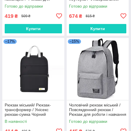
ноутбука з USB / Міський
рюкзак Чорний
Готово до відправки
Готово до відправки
рюкзак Сірий
419
674
₴
₴
509 ₴
815 ₴
Купити
Купити
–17%
–15%
Рюкзак міський/ Рюкзак-
Чоловічий рюкзак міський /
трансформер / Унісекс
Повсякденний рюкзак /
рюкзак-сумка Чорний
Рюкзак для роботи і навчання
Сірий
В наявності
Готово до відправки