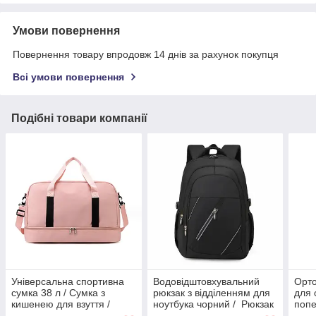
Умови повернення
Повернення товару впродовж 14 днів за рахунок покупця
Всі умови повернення
Подібні товари компанії
Універсальна спортивна
Водовідштовхувальний
Орт
сумка 38 л / Сумка з
рюкзак з відділенням для
для 
кишенею для взуття /
ноутбука чорний / Рюкзак
попе
Дорожня сумка з ременем
чоловічий діловий
Корс