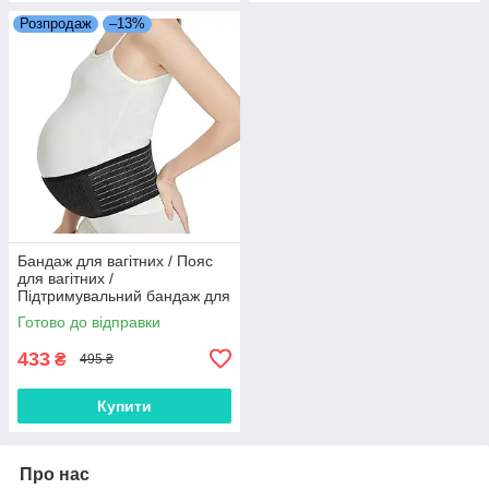
Розпродаж
–13%
Бандаж для вагітних / Пояс
для вагітних /
Підтримувальний бандаж для
живота / Бандаж для спини
Готово до відправки
при вагітності /Допологовий
бандаж
433
₴
495 ₴
Купити
Про нас