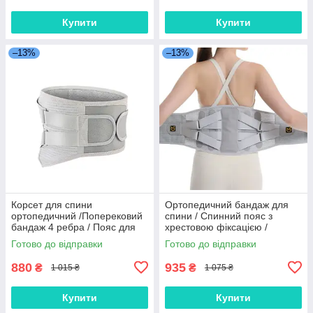
Купити
Купити
–13%
–13%
Корсет для спини
Ортопедичний бандаж для
ортопедичний /Поперековий
спини / Спинний пояс з
бандаж 4 ребра / Пояс для
хрестовою фіксацією /
попереку / Пояс корсет для
Поперековий корсет з
Готово до відправки
Готово до відправки
спини
фіксацією
880
935
₴
₴
1 015 ₴
1 075 ₴
Купити
Купити