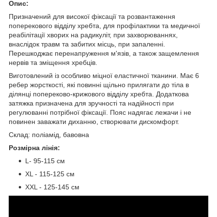
Опис:
Призначений для високої фіксації та розвантаження
поперекового відділу хребта, для профілактики та медичної
реабілітації хворих на радикуліт, при захворюваннях,
внаслідок травм та забитих місць, при запаленні.
Перешкоджає перенапруження м'язів, а також защемлення
нервів та зміщення хребців.
Виготовлений із особливо міцної еластичної тканини. Має 6
ребер жорсткості, які повинні щільно прилягати до тіла в
ділянці попереково-крижового відділу хребта. Додаткова
затяжка призначена для зручності та надійності при
регулюванні потрібної фіксації. Пояс надягає лежачи і не
повинен заважати диханню, створювати дискомфорт.
Склад: поліамід, бавовна
Розмірна лінія:
L- 95-115 см
XL - 115-125 см
XXL - 125-145 см