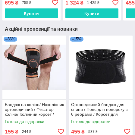
695
1 324
455
₴
₴
755 ₴
1 425 ₴
/ Сумка для спорту
Пояс
Рожевий
Купити
Купити
Акційні пропозиції та новинки
–36%
–15%
Бандаж на коліно/ Наколінник
Ортопедичний бандаж для
ортопедичний / Фіксатор
спини / Пояс для попереку з
коліна/ Колінний корсет /
6 ребрами / Корсет для
Фіксуючий бандаж коліна
попереку / Пояс корсет для
Готово до відправки
Готово до відправки
(Помаранчевий))
спини
155
455
₴
₴
244 ₴
537 ₴