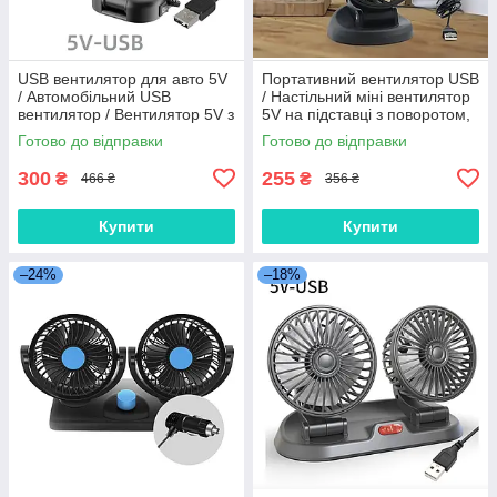
USB вентилятор для авто 5V
Портативний вентилятор USB
/ Автомобільний USB
/ Настільний міні вентилятор
вентилятор / Вентилятор 5V з
5V на підставці з поворотом,
направленим потоком /
чорний
Готово до відправки
Готово до відправки
Вентилятор для літа в авто
300
255
₴
₴
466 ₴
356 ₴
Купити
Купити
–24%
–18%