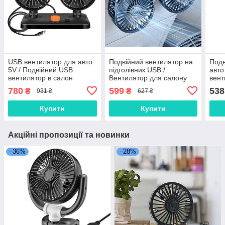
USB вентилятор для авто
Подвійний вентилятор на
Подв
5V / Подвійний USB
підголівник USB /
авто
вентилятор в салон
Вентилятор для салону
вент
автомобіля /
авто з направленим
табл
780
599
538
₴
₴
931 ₴
627 ₴
Автомобільний
потоком / Вентилятор для
Двій
вентилятор подвійний 5V
літа в авто
24V 
Купити
Купити
Акційні пропозиції та новинки
–36%
–28%