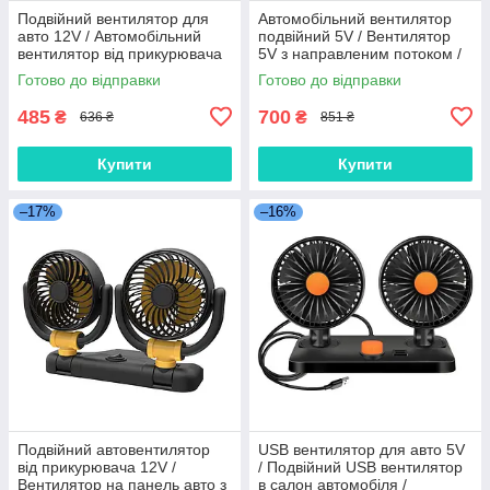
Подвійний вентилятор для
Автомобільний вентилятор
авто 12V / Автомобільний
подвійний 5V / Вентилятор
вентилятор від прикурювача
5V з направленим потоком /
з поворотом 360°, чорний
Вентилятор для автомобіля з
Готово до відправки
Готово до відправки
табличкою телефону
485
700
₴
₴
636 ₴
851 ₴
Купити
Купити
–17%
–16%
Подвійний автовентилятор
USB вентилятор для авто 5V
від прикурювача 12V /
/ Подвійний USB вентилятор
Вентилятор на панель авто з
в салон автомобіля /