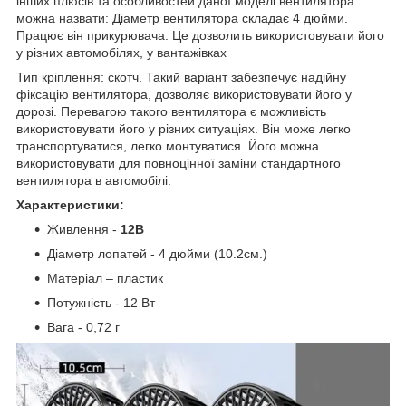
інших плюсів та особливостей даної моделі вентилятора
можна назвати: Діаметр вентилятора складає 4 дюйми.
Працює він прикурювача. Це дозволить використовувати його
у різних автомобілях, у вантажівках
Тип кріплення: скотч. Такий варіант забезпечує надійну
фіксацію вентилятора, дозволяє використовувати його у
дорозі. Перевагою такого вентилятора є можливість
використовувати його у різних ситуаціях. Він може легко
транспортуватися, легко монтуватися. Його можна
використовувати для повноцінної заміни стандартного
вентилятора в автомобілі.
Характеристики:
Живлення -
12В
Діаметр лопатей - 4 дюйми (10.2см.)
Матеріал – пластик
Потужність - 12 Вт
Вага - 0,72 г