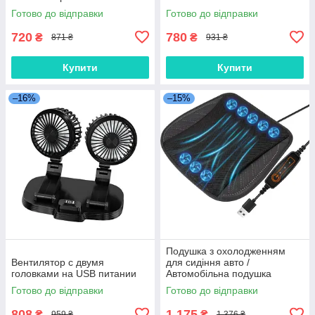
поворотом 360°, чорно-
Автомобільний вентилятор
Готово до відправки
Готово до відправки
жовтий
подвійний 5V
720
780
₴
₴
871 ₴
931 ₴
Купити
Купити
–16%
–15%
Подушка з охолодженням
Вентилятор с двумя
для сидіння авто /
головками на USB питании
Автомобільна подушка
охолодження сидіння / USB
Готово до відправки
Готово до відправки
подушка з вентиляторами
для сидіння авто
808
1 175
₴
₴
959 ₴
1 376 ₴