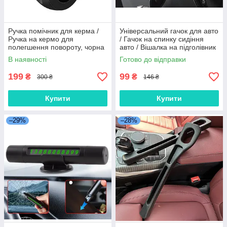
Ручка помічник для керма /
Універсальний гачок для авто
Ручка на кермо для
/ Гачок на спинку сидіння
полегшення повороту, чорна
авто / Вішалка на підголівник
у авто
В наявності
Готово до відправки
199
99
₴
₴
300 ₴
146 ₴
Купити
Купити
–29%
–28%