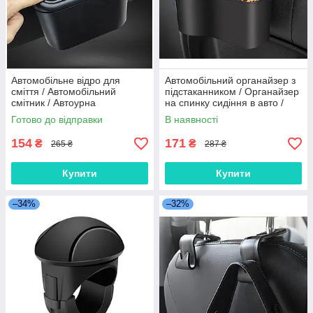
Автомобільне відро для
Автомобільний органайзер з
сміття / Автомобільний
підстаканником / Органайзер
смітник / Автоурна
на спинку сидіння в авто /
універсальна
Автомобільний органайзер
Готово до відправки
В наявності
154
171
₴
₴
265 ₴
287 ₴
Купити
Купити
–34%
–32%