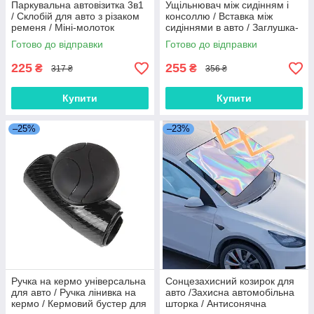
Паркувальна автовізитка 3в1
Ущільнювач між сидінням і
/ Склобій для авто з різаком
консоллю / Вставка між
ременя / Міні-молоток
сидіннями в авто / Заглушка-
аварійний зі склобоєм
ущільнювач для щілини між
Готово до відправки
Готово до відправки
сидіннями автомобіля
225
255
₴
₴
317 ₴
356 ₴
Купити
Купити
–25%
–23%
Ручка на кермо універсальна
Сонцезахисний козирок для
для авто / Ручка лінивка на
авто /Захисна автомобільна
кермо / Кермовий бустер для
шторка / Антисонячна