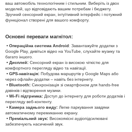
ваш автомобіль технологічним і стильним. Виберіть із двох
моделей, що відповідають вашим потребам і бюджету.
Зручний сенсорний екран, інтуїтивний інтерфейс і потужний
функціонал створені для вашого комфорту.
Основні переваги магнітол:
•
Операційна система Android
: Завантажуйте додатки з
Google Play, дивіться відео на YouTube, слухайте музику та
багато іншого.
• Дисплей:
Сенсорний екран із високою чіткістю для
комфортного перегляду відео та навігації.
• GPS-навігація:
Побудова маршрутів у Google Maps або
через офлайн-додатки – навіть без інтернету.
• Bluetooth:
Синхронізація зі смартфоном для hands-free
дзвінків і відтворення музики.
• Wi-Fi підтримка:
Доступ до інтернету для роботи додатків і
перегляду веб-контенту.
• Камера заднього виду:
Легке паркування завдяки
автоматичному перемиканню екрану.
• Преміальний звук:
Високоякісні аудіопідсилювачі
забезпечують насичений звук.