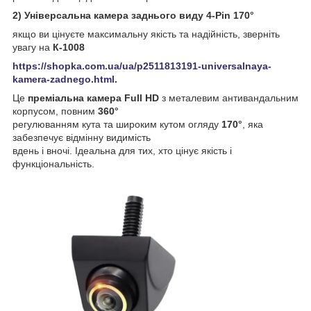
2) Універсальна камера заднього виду 4-Pin 170°
якщо ви цінуєте максимальну якість та надійність, зверніть
увагу на
К-1008
https://shopka.com.ua/ua/p2511813191-universalnaya-
kamera-zadnego.html.
Це
преміальна камера Full HD
з металевим антивандальним
корпусом, повним
360°
регулюванням кута та широким кутом огляду
170°
, яка
забезпечує відмінну видимість
вдень і вночі. Ідеальна для тих, хто цінує якість і
функціональність.