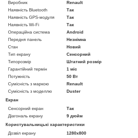
Виробник
Renault
Наявність Bluetooth
Так
Наявність GPS-модуля
Так
Наявність Wi-Fi
Так
Операційна система
Android
Передня панель
Незнімна
Стан
Новий
Тип екрану
Сенсорний
Типорозмір
Штатний розмір
Гарантійний термін
1 міс
Потужність
50 Вт
Сумісність з маркою
Renault
Сумісність з моделлю
Duster
Екран
Сенсорний екран
Так
Діагональ екрану
9 дюйм
Користувальницькі характеристики
Дозвіл екрану
1280x800