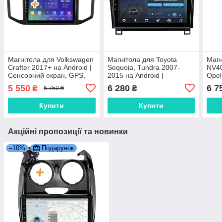
Магнітола для Volkswagen
Магнітола для Toyota
Магн
Crafter 2017+ на Android |
Sequoia, Tundra 2007-
NV40
Сенсорний екран, GPS,
2015 на Android |
Opel
Bluetooth, камера
Сенсорний екран, GPS,
для 
5 550
6 280
6 7
₴
₴
6 750 ₴
Bluetooth, камера
екра
заднього виду
Купити
Купити
Акційні пропозиції та новинки
–10%
Подарунок