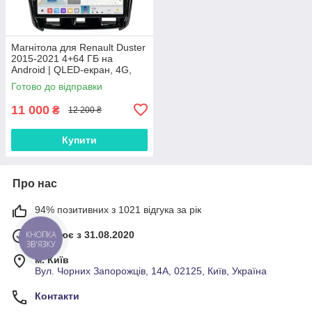
Магнітола для Renault Duster
2015-2021 4+64 ГБ на
Android | QLED-екран, 4G,
Bluetooth
Готово до відправки
11 000
₴
12 200 ₴
Купити
Про нас
94% позитивних з 1021 відгука за рік
Працює з 31.08.2020
КНОПКА
ЗВ'ЯЗКУ
м. Київ
Вул. Чорних Запорожців, 14А, 02125, Київ, Україна
Контакти