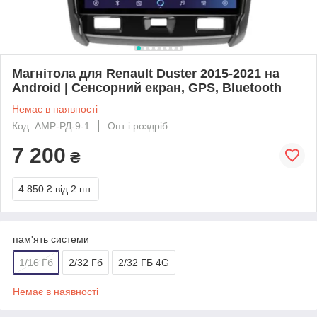
Магнітола для Renault Duster 2015-2021 на
Android | Сенсорний екран, GPS, Bluetooth
Немає в наявності
Код: АМР-РД-9-1
Опт і роздріб
7 200
₴
4 850 ₴
від 2 шт.
пам'ять системи
1/16 Гб
2/32 Гб
2/32 ГБ 4G
Немає в наявності