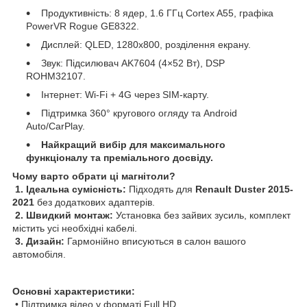
Продуктивність: 8 ядер, 1.6 ГГц Cortex A55, графіка
PowerVR Rogue GE8322.
Дисплей: QLED, 1280x800, розділення екрану.
Звук: Підсилювач AK7604 (4×52 Вт), DSP
ROHM32107.
Інтернет: Wi-Fi + 4G через SIM-карту.
Підтримка 360° кругового огляду та Android
Auto/CarPlay.
Найкращий вибір для максимального
функціоналу та преміального досвіду.
Чому варто обрати ці магнітоли?
1. Ідеальна сумісність:
Підходять для
Renault Duster 2015-
2021
без додаткових адаптерів.
2. Швидкий монтаж:
Установка без зайвих зусиль, комплект
містить усі необхідні кабелі.
3. Дизайн:
Гармонійно вписуються в салон вашого
автомобіля.
Основні характеристики:
• Підтримка відео у форматі Full HD.