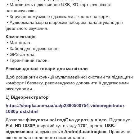
• Можливість підключення USB, SD-карт і зовнішніх
накопичувачів.
• Керування музикою і дзвінками з кнопок на кермі.
• Аудіоеквалайзер із широким вибором налаштувань для
ідеального звучання.
Комплектація:
• Магнітола.
• Кабелі для підключення.
• GPS-антена.
• Гарантійний талон.
Рекомендовані товари для магнітоли
Щоб розширити функції мультимедійної системи та підвищити
комфорт і безпеку, рекомендуємо доповнити її додатковими
аксесуарами.
1) Відеореєстратор
https://shopka.com.ua/ua/p2860500754-videoregistrator-
1080p-usb.html
Дозволяє
фіксувати всі події на дорозі у відео.
Підтримує
Full HD 1080P,
широкий кут огляду
170°
, просте
USB-
підключення
та сумісність з
Android-навігацією.
Практичне
рішення для щоденного використання.