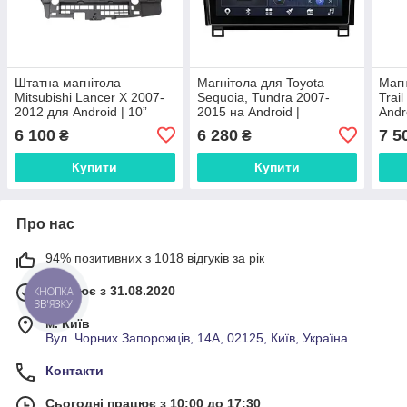
Штатна магнітола
Магнітола для Toyota
Магн
Mitsubishi Lancer X 2007-
Sequoia, Tundra 2007-
Trai
2012 для Android | 10”
2015 на Android |
Andr
сенсорний екран, GPS,
Сенсорний екран, GPS,
екра
6 100
6 280
7 5
₴
₴
Bluetooth, Wi-Fi, камера
Bluetooth, камера
каме
заднього виду
заднього виду
Купити
Купити
Про нас
94% позитивних з 1018 відгуків за рік
Працює з 31.08.2020
КНОПКА
ЗВ'ЯЗКУ
м. Київ
Вул. Чорних Запорожців, 14А, 02125, Київ, Україна
Контакти
Сьогодні працює з 10:00 до 17:30