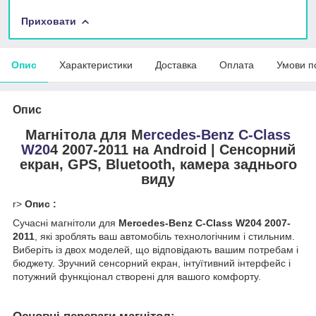
Приховати
Опис
Характеристики
Доставка
Оплата
Умови п
Опис
Магнітола для M
ercedes-Benz C-Class
W20
4 2007-2011 на Android | Сенсорний
екран, GPS, Bluetooth, камера заднього
виду
r>
Опис :
Сучасні магнітоли для
Mercedes-Benz C-Class W204 2007-
2011
, які зроблять ваш автомобіль технологічним і стильним.
Виберіть із двох моделей, що відповідають вашим потребам і
бюджету. Зручний сенсорний екран, інтуїтивний інтерфейс і
потужний функціонал створені для вашого комфорту.