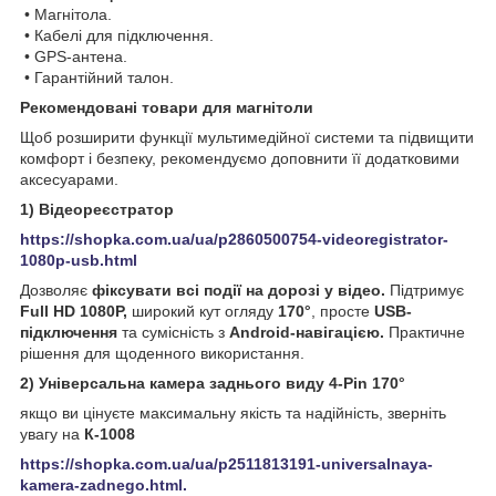
• Магнітола.
• Кабелі для підключення.
• GPS-антена.
• Гарантійний талон.
Рекомендовані товари для магнітоли
Щоб розширити функції мультимедійної системи та підвищити
комфорт і безпеку, рекомендуємо доповнити її додатковими
аксесуарами.
1) Відеореєстратор
https://shopka.com.ua/ua/p2860500754-videoregistrator-
1080p-usb.html
Дозволяє
фіксувати всі події на дорозі у відео.
Підтримує
Full HD 1080P,
широкий кут огляду
170°
, просте
USB-
підключення
та сумісність з
Android-навігацією.
Практичне
рішення для щоденного використання.
2) Універсальна камера заднього виду 4-Pin 170°
якщо ви цінуєте максимальну якість та надійність, зверніть
увагу на
К-1008
https://shopka.com.ua/ua/p2511813191-universalnaya-
kamera-zadnego.html.