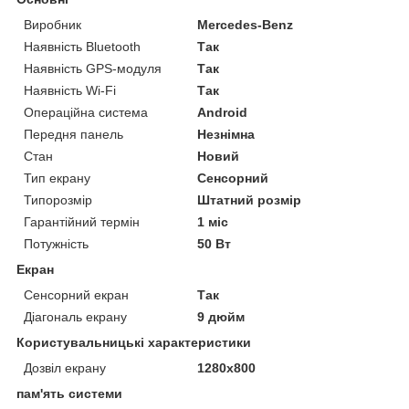
Виробник
Mercedes-Benz
Наявність Bluetooth
Так
Наявність GPS-модуля
Так
Наявність Wi-Fi
Так
Операційна система
Android
Передня панель
Незнімна
Стан
Новий
Тип екрану
Сенсорний
Типорозмір
Штатний розмір
Гарантійний термін
1 міс
Потужність
50 Вт
Екран
Сенсорний екран
Так
Діагональ екрану
9 дюйм
Користувальницькі характеристики
Дозвіл екрану
1280x800
пам'ять системи