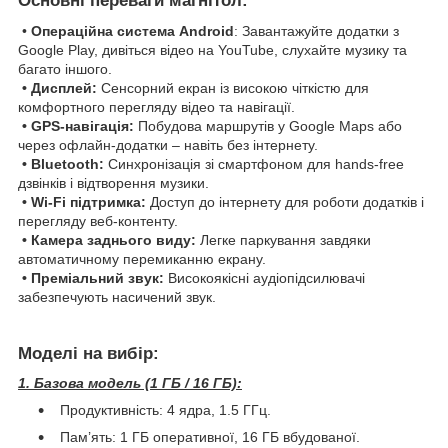
Основні переваги магнітол:
•
Операційна система Android
: Завантажуйте додатки з
Google Play, дивіться відео на YouTube, слухайте музику та
багато іншого.
• Дисплей:
Сенсорний екран із високою чіткістю для
комфортного перегляду відео та навігації.
• GPS-навігація:
Побудова маршрутів у Google Maps або
через офлайн-додатки – навіть без інтернету.
• Bluetooth:
Синхронізація зі смартфоном для hands-free
дзвінків і відтворення музики.
• Wi-Fi підтримка:
Доступ до інтернету для роботи додатків і
перегляду веб-контенту.
• Камера заднього виду:
Легке паркування завдяки
автоматичному перемиканню екрану.
• Преміальний звук:
Високоякісні аудіопідсилювачі
забезпечують насичений звук.
Моделі на вибір:
1. Базова модель (1 ГБ / 16 ГБ):
Продуктивність: 4 ядра, 1.5 ГГц.
Пам’ять: 1 ГБ оперативної, 16 ГБ вбудованої.