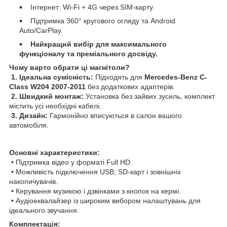
Інтернет: Wi-Fi + 4G через SIM-карту.
Підтримка 360° кругового огляду та Android
Auto/CarPlay.
Найкращий вибір для максимального
функціоналу та преміального досвіду.
Чому варто обрати ці магнітоли?
1. Ідеальна сумісність:
Підходять для
Mercedes-Benz C-
Class W204 2007-2011
без додаткових адаптерів.
2. Швидкий монтаж:
Установка без зайвих зусиль, комплект
містить усі необхідні кабелі.
3. Дизайн:
Гармонійно вписуються в салон вашого
автомобіля.
Основні характеристики:
• Підтримка відео у форматі Full HD.
• Можливість підключення USB, SD-карт і зовнішніх
накопичувачів.
• Керування музикою і дзвінками з кнопок на кермі.
• Аудіоеквалайзер із широким вибором налаштувань для
ідеального звучання.
Комплектація: