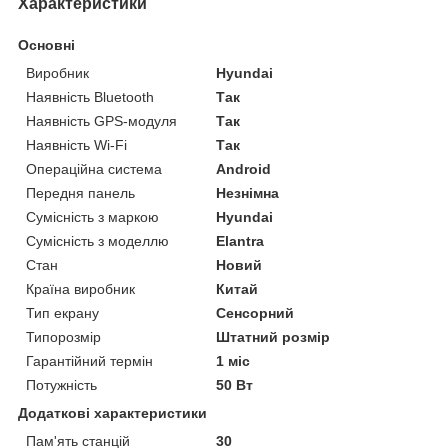
Характеристики
Основні
Виробник
Hyundai
Наявність Bluetooth
Так
Наявність GPS-модуля
Так
Наявність Wi-Fi
Так
Операційна система
Android
Передня панель
Незнімна
Сумісність з маркою
Hyundai
Сумісність з моделлю
Elantra
Стан
Новий
Країна виробник
Китай
Тип екрану
Сенсорний
Типорозмір
Штатний розмір
Гарантійний термін
1 міс
Потужність
50 Вт
Додаткові характеристики
Пам'ять станцій
30