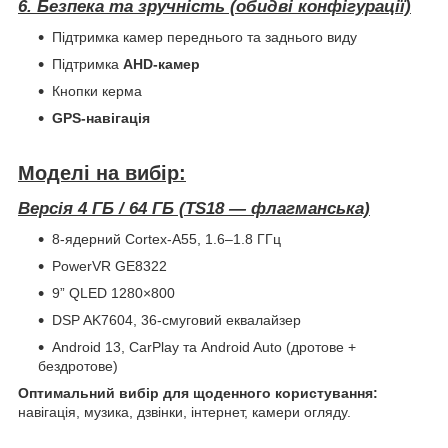
6. Безпека та зручність (обидві конфігурації)
Підтримка камер переднього та заднього виду
Підтримка
AHD-камер
Кнопки керма
GPS-навігація
Моделі на вибір:
Версія 4 ГБ / 64 ГБ (TS18 — флагманська)
8-ядерний Cortex-A55, 1.6–1.8 ГГц
PowerVR GE8322
9” QLED 1280×800
DSP AK7604, 36-смуговий еквалайзер
Android 13, CarPlay та Android Auto (дротове +
бездротове)
Оптимальний вибір для щоденного користування:
навігація, музика, дзвінки, інтернет, камери огляду.