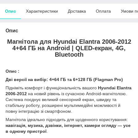
Опис
Характеристики
Доставка
Оплата
Умови п
Опис
Магнітола для Hyundai Elantra 2006-2012
4+64 ГБ на Android | QLED-екран, 4G,
Bluetooth
Опис :
Дві версії на вибір: 4+64 ГБ та 6+128 ГБ (Flagman Pro)
Підніміть комфорт і функціональність вашого
Hyundai Elantra
2006-2012
на новий рівень із сучасною Android-магнітолою.
Система поєднує великий сенсорний екран, швидку та
стабільну роботу, розширені мультимедійні можливості й
повну інтеграцію зі смартфоном.
Магнітола ідеально підходить для щоденного користування:
навігація, музика, дзвінки, інтернет, камери огляду — усе
в одному пристрої
.