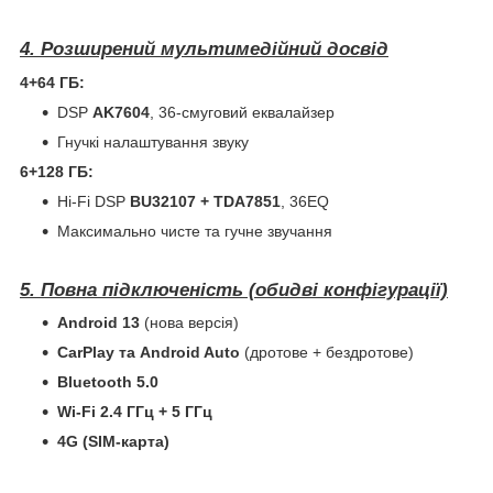
4. Розширений мультимедійний досвід
4+64 ГБ:
DSP
AK7604
, 36-смуговий еквалайзер
Гнучкі налаштування звуку
6+128 ГБ:
Hi-Fi DSP
BU32107 + TDA7851
, 36EQ
Максимально чисте та гучне звучання
5. Повна підключеність (обидві конфігурації)
Android 13
(нова версія)
CarPlay та Android Auto
(дротове + бездротове)
Bluetooth 5.0
Wi-Fi 2.4 ГГц + 5 ГГц
4G (SIM-карта)