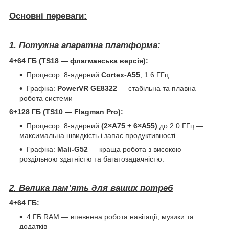
Основні переваги:
1. Потужна апаратна платформа:
4+64 ГБ (TS18 — флагманська версія):
Процесор: 8-ядерний
Cortex-A55
, 1.6 ГГц
Графіка:
PowerVR GE8322
— стабільна та плавна
робота системи
6+128 ГБ (TS10 — Flagman Pro):
Процесор: 8-ядерний
(2×A75 + 6×A55)
до 2.0 ГГц —
максимальна швидкість і запас продуктивності
Графіка:
Mali-G52
— краща робота з високою
роздільною здатністю та багатозадачністю.
2. Велика пам’ять для ваших потреб
4+64 ГБ:
4 ГБ RAM — впевнена робота навігації, музики та
додатків