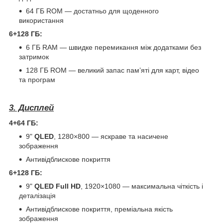
64 ГБ ROM — достатньо для щоденного
використання
6+128 ГБ:
6 ГБ RAM — швидке перемикання між додатками без
затримок
128 ГБ ROM — великий запас пам’яті для карт, відео
та програм
3. Дисплей
4+64 ГБ:
9"
QLED
, 1280×800 — яскраве та насичене
зображення
Антивідблискове покриття
6+128 ГБ:
9"
QLED Full HD
, 1920×1080 — максимальна чіткість і
деталізація
Антивідблискове покриття, преміальна якість
зображення