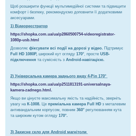
Щоб розширити функції мультимедійної системи та підвищити
комфорт і безпеку, рекомендуємо доповнити її додатковими
аксесуарами.
1) Відеореєстратор
https://shopka.com.ua/ua/p2860500754-videoregistrator-
1080p-usb.html
Дозволяє
фіксувати всі події на дорозі у відео.
Підтримує
Full HD 1080P,
широкий кут огляду
170°
, просте
USB-
підключення
та сумісність з
Android-навігацією.
2) Універсальна камера заднього виду 4-Pin 170°
https://shopka.com.ua/ua/p2511813191-universalnaya-
kamera-zadnego.html.
Якщо ви цінуєте максимальну якість та надійність, зверніть
увагу на
К-1008.
Це
преміальна камера Full HD
з металевим
антивандальним корпусом, повним
360°
регулюванням кута
та широким кутом огляду
170°.
3) Захисне скло для Android магнітоли