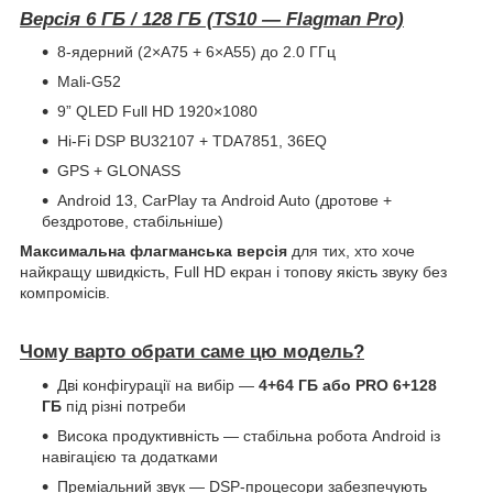
Версія 6 ГБ / 128 ГБ (TS10 — Flagman Pro)
8-ядерний (2×A75 + 6×A55) до 2.0 ГГц
Mali-G52
9” QLED Full HD 1920×1080
Hi-Fi DSP BU32107 + TDA7851, 36EQ
GPS + GLONASS
Android 13, CarPlay та Android Auto (дротове +
бездротове, стабільніше)
Максимальна флагманська версія
для тих, хто хоче
найкращу швидкість, Full HD екран і топову якість звуку без
компромісів.
Чому варто обрати саме цю модель?
Дві конфігурації на вибір —
4+64 ГБ або PRO 6+128
ГБ
під різні потреби
Висока продуктивність — стабільна робота Android із
навігацією та додатками
Преміальний звук — DSP-процесори забезпечують