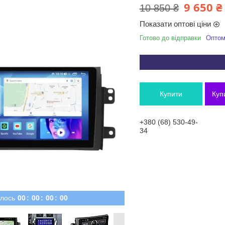
9 650 ₴
10 850 ₴
Показати оптові ціни
Готово до відправки
Оптом 
Купити
Куп
+380 (68) 530-49-
34
лось
0
0
0
0
0
0
0
0