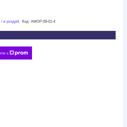
і в роздріб
Код:
АМОP-09-01-4
ити з