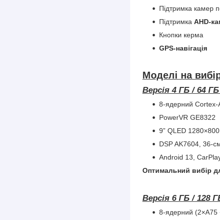
Підтримка камер п
Підтримка
AHD-ка
Кнопки керма
GPS-навігація
Моделі на вибір
Версія 4 ГБ / 64 
8-ядерний Cortex-
PowerVR GE8322
9” QLED 1280×800
DSP AK7604, 36-с
Android 13, CarPla
Оптимальний вибір д
Версія 6 ГБ / 128 
8-ядерний (2×A75 