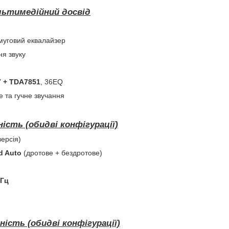
льтимедійний досвід
смуговий еквалайзер
ня звуку
 + TDA7851
, 36EQ
 та гучне звучання
ність (обидві конфігурації)
ерсія)
d Auto
(дротове + бездротове)
ГГц
ність (обидві конфігурації)