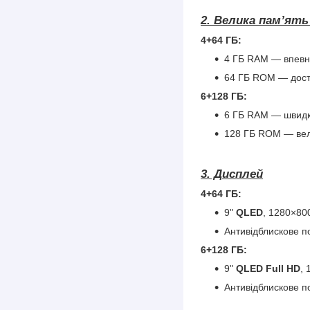
2. Велика пам’ят
4+64 ГБ:
4 ГБ RAM — впевнен
64 ГБ ROM — дост
6+128 ГБ:
6 ГБ RAM — швидк
128 ГБ ROM — вели
3. Дисплей
4+64 ГБ:
9"
QLED
, 1280×80
Антивідблискове п
6+128 ГБ:
9"
QLED Full HD
, 
Антивідблискове п