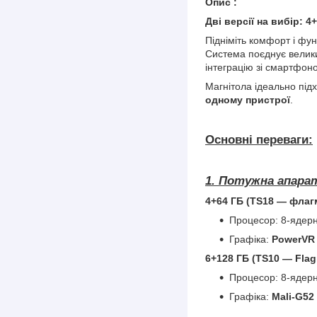
Опис :
Дві версії на вибір: 4
Підніміть комфорт і фу
Система поєднує велики
інтеграцію зі смартфон
Магнітола ідеально під
одному пристрої
.
Основні переваги:
1. Потужна апара
4+64 ГБ (TS18 — флаг
Процесор: 8-ядер
Графіка:
PowerVR
6+128 ГБ (TS10 — Flag
Процесор: 8-ядер
Графіка:
Mali-G52