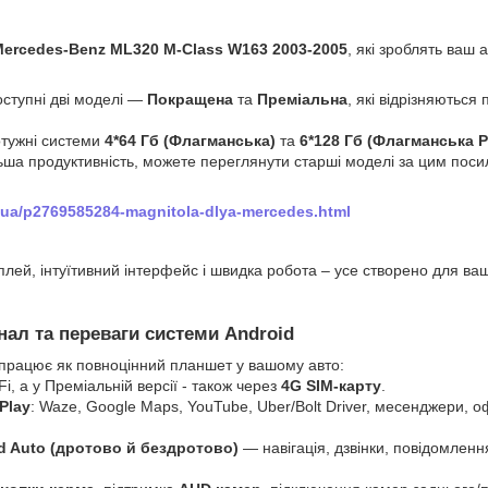
ercedes-Benz ML320 M-Class W163 2003-2005
, які зроблять ваш 
ступні дві моделі —
Покращена
та
Преміальна
, які відрізняються
отужні системи
4*64 Гб
(Флагманська)
та
6*128 Гб (Флагманська 
льша продуктивність, можете переглянути старші моделі за цим пос
/ua/p2769585284-magnitola-dlya-mercedes.html
лей, інтуїтивний інтерфейс і швидка робота – усе створено для ва
ал та переваги системи Android
 працює як повноцінний планшет у вашому авто:
Fi, а у Преміальній версії - також через
4G SIM-карту
.
Play
: Waze, Google Maps, YouTube, Uber/Bolt Driver, месенджери, оф
id Auto (дротово й бездротово)
— навігація, дзвінки, повідомленн