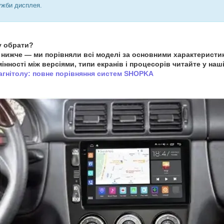
ужби дисплея.
у обрати?
нижче — ми порівняли всі моделі за основними характеристи
інності між версіями, типи екранів і процесорів читайте у наші
агнітолу: повне порівняння систем SHOPKA