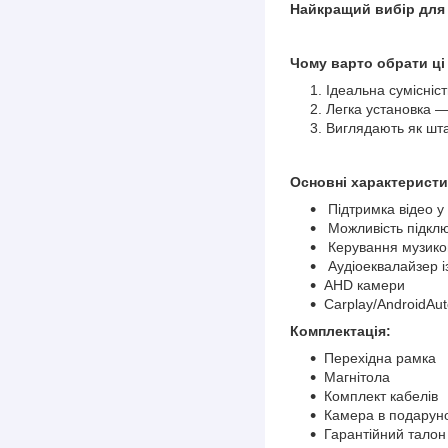
Найкращий вибір для 
Чому варто обрати ці
Ідеальна сумісніс
Легка установка —
Виглядають як шт
Основні характеристи
Підтримка відео у 
Можливість підклю
Керування музикою 
Аудіоеквалайзер і
AHD камери
Carplay/AndroidAu
Комплектація:
Перехідна рамка
Магнітола
Комплект кабелів
Камера в подарун
Гарантійний талон