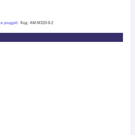
 в роздріб
Код:
АМ-М320-9-2