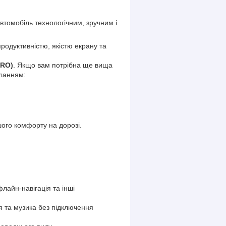
автомобіль технологічним, зручним і
 продуктивністю, якістю екрану та
PRO)
. Якщо вам потрібна ще вища
иланням:
шого комфорту на дорозі.
лайн-навігація та інші
я та музика без підключення