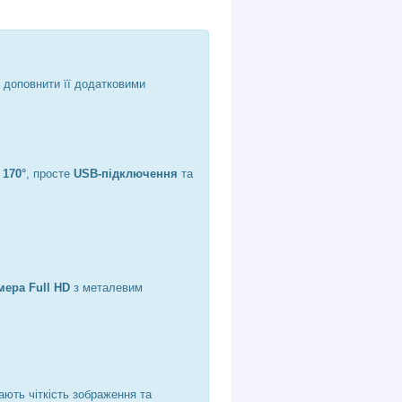
 доповнити її додатковими
у
170°
, просте
USB-підключення
та
мера Full HD
з металевим
ають чіткість зображення та