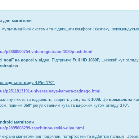
и для магнітоли
 мультимедійної системи та підвищити комфорт і безпеку, рекомендуємо
/ua/p2860500754-videoregistrator-1080p-usb.html
і події на дорозі у відео.
Підтримує
Full HD 1080P,
широкий кут огляд
вігацією.
ра заднього виду 4-Pin 170°
/ua/p2511813191-universalnaya-kamera-zadnego.html.
альну якість та надійність, зверніть увагу на
К-1008.
Це
преміальна ка
сом, повним
360°
регулюванням кута та широким кутом огляду
170°.
Android магнітоли
ua/p2895608299-zaschitnoe-steklo-dlya.html
 екрана магнітоли від подряпин, потертостей та відбитків пальців. Зберіг