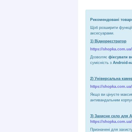
Рекомендовані товар
Щоб розширити функції
аксесуарами.
1) Відеореєстратор
https://shopka.com.ua
Дозволяє
фіксувати вс
сумісність з
Android-на
2) Універсальна каме
https://shopka.com.ua
Якщо ви цінуєте максим
антивандальним корпу
3) Захисне скло для 
https://shopka.com.ua/
Призначені для захисту