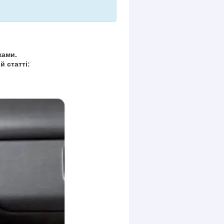
ками.
й статті: