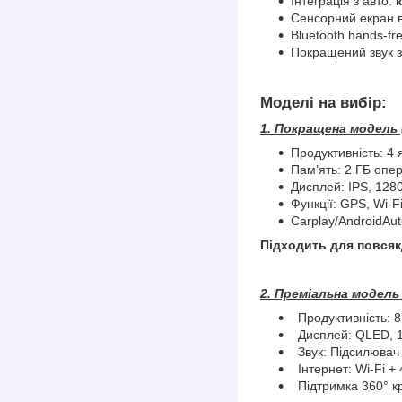
Інтеграція з авто:
Сенсорний екран ви
Bluetooth hands-fr
Покращений звук з
Моделі на вибір:
1. Покращена модель (
Продуктивність: 4 
Пам’ять: 2 ГБ опер
Дисплей: IPS, 128
Функції: GPS, Wi-F
Carplay/AndroidAu
Підходить для повсякд
2. Преміальна модель (
Продуктивність: 8
Дисплей: QLED, 1
Звук: Підсилювач
Інтернет: Wi-Fi + 
Підтримка 360° кру