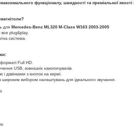
максимального функціоналу, швидкості та преміальної якості
 магнітоли?
ть для
Mercedes-Benz ML320 M-Class W163 2003-2005
 все plug&play.
атна система.
ки:
форматі Full HD.
чення USB, зовнішніх накопичувачів.
і дзвінками з кнопок на кермі.
з широким вибором налаштувань для ідеального звучання.
to
ок