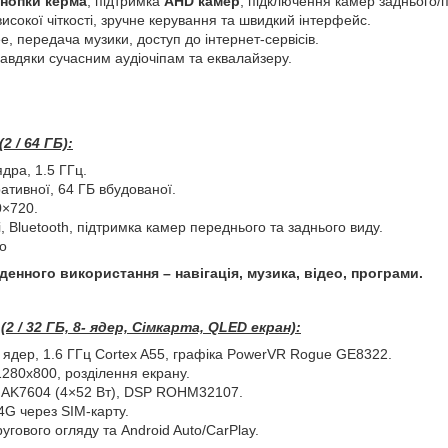
кнопки керма
, підтримка
AHD камер
, підключення камер заднього/
сокої чіткості, зручне керування та швидкий інтерфейс.
ee, передача музики, доступ до інтернет-сервісів.
авдяки сучасним аудіочіпам та еквалайзеру.
2 / 64 ГБ):
ядра, 1.5 ГГц.
ативної, 64 ГБ вбудованої.
0×720.
i, Bluetooth, підтримка камер переднього та заднього виду.
to
енного використання – навігація, музика, відео, програми.
2 / 32 ГБ, 8- ядер, Сімкарта, QLED екран):
 ядер, 1.6 ГГц Cortex A55, графіка PowerVR Rogue GE8322.
280x800, розділення екрану.
 AK7604 (4×52 Вт), DSP ROHM32107.
4G через SIM-карту.
гового огляду та Android Auto/CarPlay.