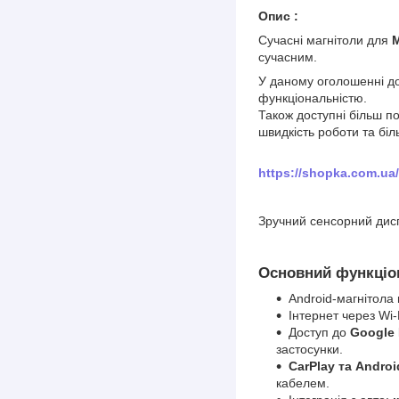
Опис :
Сучасні магнітоли для
M
сучасним.
У даному оголошенні до
функціональністю.
Також доступні більш п
швидкість роботи та бі
https://shopka.com.ua
Зручний сенсорний дисп
Основний функціон
Android-магнітола
Інтернет через Wi-
Доступ до
Google 
застосунки.
CarPlay та Andro
кабелем.