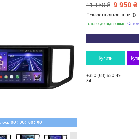
9 950 ₴
11 150 ₴
Показати оптові ціни
Готово до відправки
Оптом 
Купити
Куп
+380 (68) 530-49-
34
лось
0
0
0
0
0
0
0
0