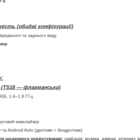
ГГц
ність (обидві конфігурації)
ереднього та заднього виду
мер
:
ГБ (TS18 — флагманська)
A55, 1.6–1.8 ГГц
муговий еквалайзер
y та Android Auto (дротове + бездротове)
ля щоденного користування:
навігація, музика, дзвінки, інтернет,