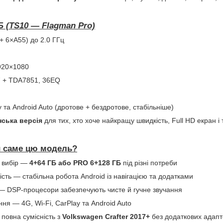
ГБ (TS10 — Flagman Pro)
+ 6×A55) до 2.0 ГГц
920×1080
7 + TDA7851, 36EQ
y та Android Auto (дротове + бездротове, стабільніше)
ська версія
для тих, хто хоче найкращу швидкість, Full HD екран і т
и саме цю модель?
а вибір —
4+64 ГБ або PRO 6+128 ГБ
під різні потреби
сть — стабільна робота Android із навігацією та додатками
— DSP-процесори забезпечують чисте й гучне звучання
ня — 4G, Wi-Fi, CarPlay та Android Auto
 повна сумісність з
Volkswagen Crafter 2017+
без додаткових адапт