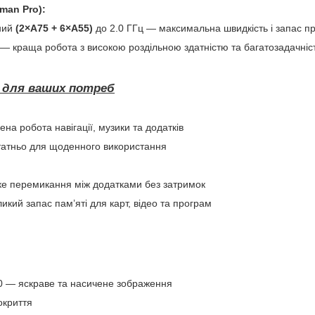
man Pro):
ний
(2×A75 + 6×A55)
до 2.0 ГГц — максимальна швидкість і запас пр
— краща робота з високою роздільною здатністю та багатозадачніс
ь для ваших потреб
а робота навігації, музики та додатків
атньо для щоденного використання
е перемикання між додатками без затримок
кий запас пам’яті для карт, відео та програм
0 — яскраве та насичене зображення
окриття