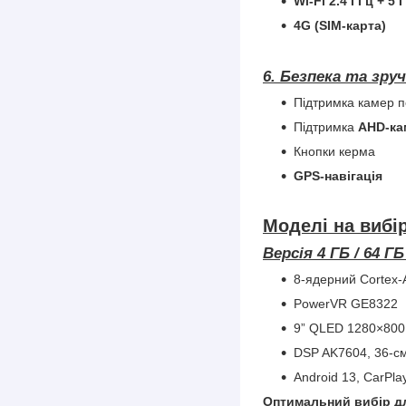
Wi-Fi 2.4 ГГц + 5 
4G (SIM-карта)
6. Безпека та зруч
Підтримка камер п
Підтримка
AHD-ка
Кнопки керма
GPS-навігація
Моделі на вибір
Версія 4 ГБ / 64 
8-ядерний Cortex-
PowerVR GE8322
9” QLED 1280×800
DSP AK7604, 36-с
Android 13, CarPla
Оптимальний вибір д