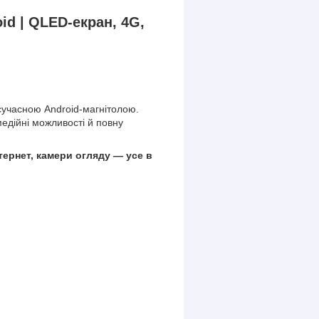
id | QLED-екран, 4G,
 сучасною Android-магнітолою.
едійні можливості й повну
інтернет, камери огляду — усе в