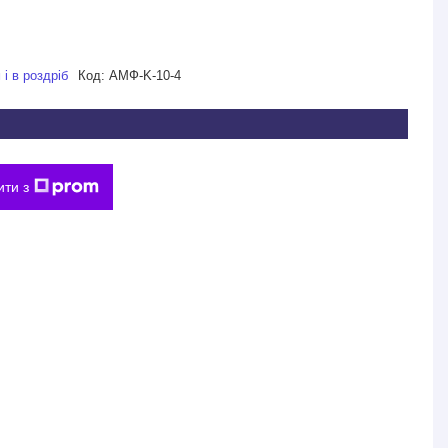
і в роздріб
Код:
АМФ-K-10-4
ити з