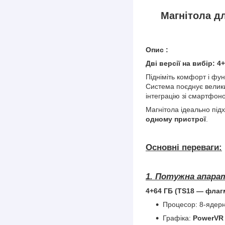
Магнітола дл
Опис :
Дві версії на вибір: 4
Підніміть комфорт і фу
Система поєднує велики
інтеграцію зі смартфон
Магнітола ідеально під
одному пристрої
.
Основні переваги:
1. Потужна апара
4+64 ГБ (TS18 — флаг
Процесор: 8-ядер
Графіка:
PowerVR