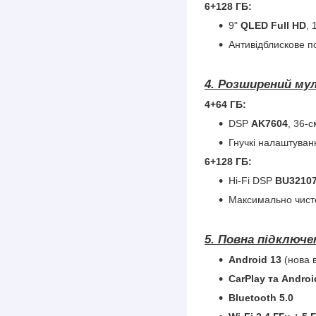
6+128 ГБ:
9"
QLED Full HD
, 
Антивідблискове п
4. Розширений му
4+64 ГБ:
DSP
AK7604
, 36-
Гнучкі налаштуван
6+128 ГБ:
Hi-Fi DSP
BU32107
Максимально чисте
5. Повна підключе
Android 13
(нова в
CarPlay та Androi
Bluetooth 5.0