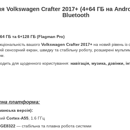
я Volkswagen Crafter 2017+ (4+64 ГБ на Andro
Bluetooth
+64 ГБ та 6+128 ГБ (Flagman Pro)
нкціональність вашого
Volkswagen Crafter 2017+
на новий рівень із
й сенсорний екран, швидку та стабільну роботу, розширені мультим
ом.
ходить для щоденного користування:
навігація, музика, дзвінки, 
тна платформа:
манська версія):
ний
Cortex-A55
, 1.6 ГГц
 GE8322
— стабільна та плавна робота системи