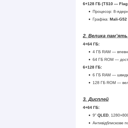
6+128 ГБ (TS10 — Flag
Процесор: 8-ядер
Графіка:
Mali-G52
2. Велика пам’ят
4+64 ГБ:
4 ГБ RAM — впевнен
64 ГБ ROM — дост
6+128 ГБ:
6 ГБ RAM — швидк
128 ГБ ROM — вели
3. Дисплей
4+64 ГБ:
9"
QLED
, 1280×80
Антивідблискове п