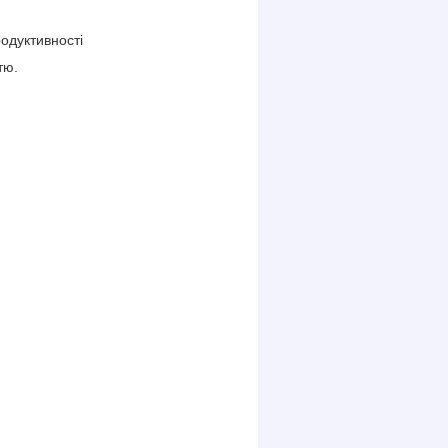
одуктивності
тю.