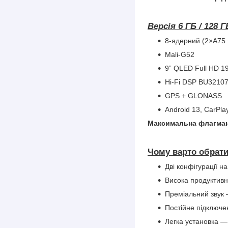
Версія 6 ГБ / 128 
8-ядерний (2×A75 
Mali-G52
9” QLED Full HD 1
Hi-Fi DSP BU3210
GPS + GLONASS
Android 13, CarPla
Максимальна флагман
Чому варто обрат
Дві конфігурації н
Висока продуктивні
Преміальний звук 
Постійне підключен
Легка установка —