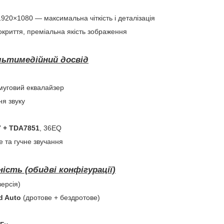
1920×1080 — максимальна чіткість і деталізація
окриття, преміальна якість зображення
льтимедійний досвід
смуговий еквалайзер
ня звуку
 + TDA7851
, 36EQ
 та гучне звучання
ність (обидві конфігурації)
ерсія)
d Auto
(дротове + бездротове)