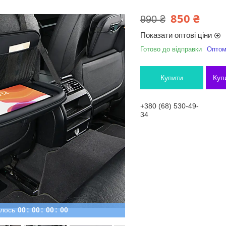
850 ₴
990 ₴
Показати оптові ціни
Готово до відправки
Оптом 
Купити
Куп
+380 (68) 530-49-
34
лось
0
0
0
0
0
0
0
0