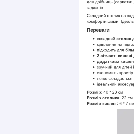
для дрібниць (серветки,
гаджетів.
Складний столик на зад
комфортнішими. Ідеальн
Переваги
складний
столик 
кріплення на підг
підходить для біль
2 сітчасті кишені
додаткова кишен
зручний для дітей 
економить простір 
легко складається 
ідеальний аксесуа
Розмір
: 40 * 23 см
Розмір столика
: 22 см
Розмір кишені:
6 * 7 с