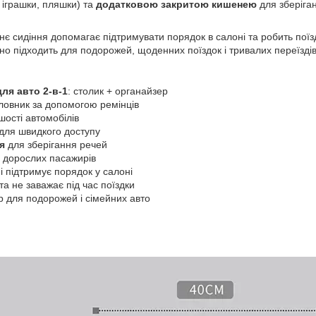
 іграшки, пляшки) та
додатковою закритою кишенею
для зберіган
нє сидіння допомагає підтримувати порядок в салоні та робить поїз
о підходить для подорожей, щоденних поїздок і тривалих переїздів
для авто 2-в-1
: столик + органайзер
оловник за допомогою ремінців
шості автомобілів
для швидкого доступу
я
для зберігання речей
і дорослих пасажирів
і підтримує порядок у салоні
та не заважає під час поїздки
р для подорожей і сімейних авто
м