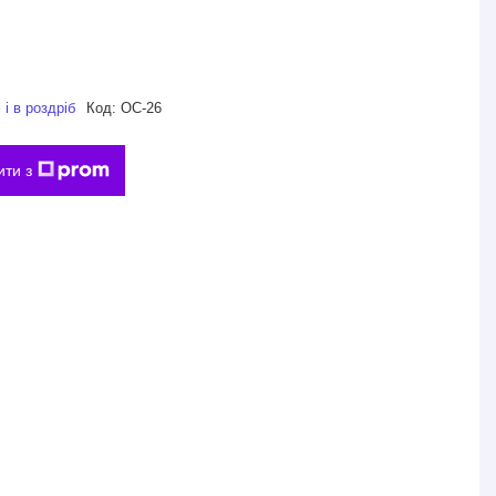
і в роздріб
Код:
ОС-26
ити з