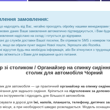
лення замовлення:
що надходять від Вас, негайно проходять обробку нашими менеджерами 
язкових даних Ваше замовлення автоматично підтверджується, і Вам бу
мовлення надіслано на склад і готується до відправки.
дачі до служби доставки Вашої посилки, Ви отримаєте SMS з номером то
и, якщо ви обрали пункт видачі Нової пошти, Укрпошти або Rozetka.
і відсутня будь-яка необхідна інформація, або Ви зіткнулися з труднощ
во зв'яжеться з Вами для вирішення цього питання.
р зі столиком / Органайзер
на спинку сидінн
столик для автомобіля Чорний
лик для автомобіля — це практичний
органайзер на спинку сидінн
рігання для заднього сидіння. Кріпиться на
підголовник за допомо
з інструментів і підходить для більшості автомобілів.
овувати в дорозі для
їжі, напоїв, планшета, телефону, дитячих з
то місця, а при необхідності швидко розкладається. Модель оснаще