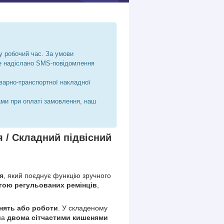
у робочий час. За умови
де надіслано SMS-повідомлення
варно-транспортної накладної
ами при оплаті замовлення, наш
я /
Складний підвісний
я
, який поєднує функцію зручного
гою регульованих ремінців
,
анять або роботи
. У складеному
на
двома сітчастими кишенями