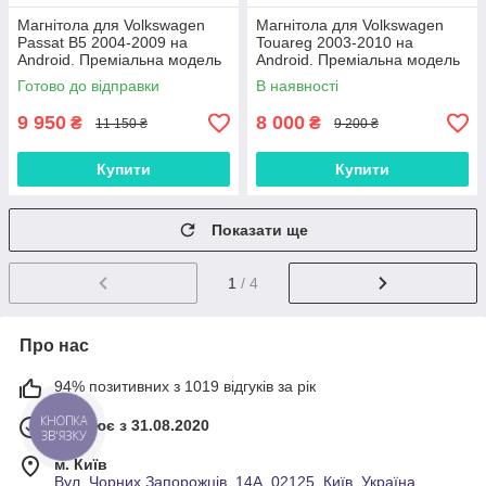
Магнітола для Volkswagen
Магнітола для Volkswagen
Passat B5 2004-2009 на
Touareg 2003-2010 на
Android. Преміальна модель
Android. Преміальна модель
(2+32 ГБ 4G QLED CarPlay 8
(2+32 ГБ 4G QLED CarPlay 8
Готово до відправки
В наявності
ядер)
ядер)
9 950
8 000
₴
₴
11 150 ₴
9 200 ₴
Купити
Купити
Показати ще
1
/ 4
Про нас
94% позитивних з 1019 відгуків за рік
Працює з 31.08.2020
КНОПКА
ЗВ'ЯЗКУ
м. Київ
Вул. Чорних Запорожців, 14А, 02125, Київ, Україна