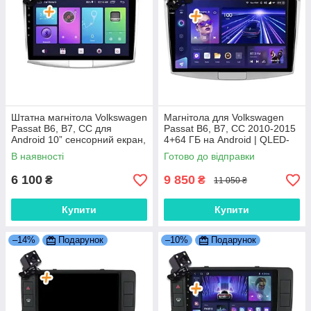
Штатна магнітола Volkswagen
Магнітола для Volkswagen
Passat B6, B7, CС для
Passat B6, B7, CC 2010-2015
Android 10” сенсорний екран,
4+64 ГБ на Android | QLED-
GPS, Bluetooth, камера
екран, 4G, Bluetooth
В наявності
Готово до відправки
заднього виду
6 100
9 850
₴
₴
11 050 ₴
Купити
Купити
–14%
Подарунок
–10%
Подарунок