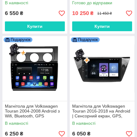
Bluetooth
В наявності
Готово до відправки
6 550
10 250
₴
₴
11 450 ₴
Купити
Купити
Подарунок
Подарунок
Магнітола для Volkswagen
Магнітола для Volkswagen
Touran 2004-2008 Android з
Touran 2016-2018 на Android
Wifi, Bluetooth, GPS
| Сенсорний екран, GPS,
Bluetooth, камера заднього
В наявності
В наявності
виду
6 250
6 050
₴
₴