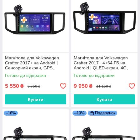
Магнітола для Volkswagen
Магнітола для Volkswagen
Crafter 2017+ на Android |
Crafter 2017+ 4+64 ГБ на
Сенсорний екран, GPS,
Android | QLED-екран, 4G,
Bluetooth, камера
Bluetooth
Готово до відправки
Готово до відправки
5 550
9 950
₴
₴
6 750 ₴
11 150 ₴
Купити
Купити
–16%
–19%
Подарунок