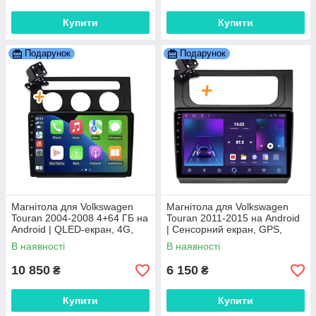
Купити
Купити
Подарунок
Подарунок
Магнітола для Volkswagen
Магнітола для Volkswagen
Touran 2004-2008 4+64 ГБ на
Touran 2011-2015 на Android
Android | QLED-екран, 4G,
| Сенсорний екран, GPS,
Bluetooth
Bluetooth, камера заднього
В наявності
В наявності
виду
10 850
6 150
₴
₴
Купити
Купити