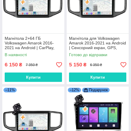
Магнітола 2+64 ГБ
Магнітола для Volkswagen
Volkswagen Amarok 2016-
Amarok 2016-2021 на Android
2021 на Android | CarPlay,
| Сенсорний екран, GPS,
Bluetooth Покращена модель
Bluetooth, камера
В наявності
Готово до відправки
6 150
5 150
₴
₴
7 350 ₴
6 350 ₴
Купити
Купити
–11%
–12%
Подарунок