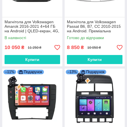
Магнітола для Volkswagen
Магнітола для Volkswagen
Amarok 2016-2021 4+64 ГБ
Passat B6, B7, CC 2010-2015
на Android | QLED-екран, 4G,
на Android. Преміальна
Bluetooth
модель (2+32 ГБ 4G QLED
В наявності
Готово до відправки
CarPlay 8 ядер)
10 050
8 850
₴
₴
11 250 ₴
10 050 ₴
Купити
Купити
–11%
Подарунок
–13%
Подарунок